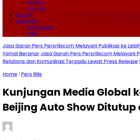
Renang
Lain-Lain
Pers Rilis
RUBRIK LAIN
Wawancara
Profil
Jasa Siaran Pers Persriliscom Melayani Publikasi ke Leb
Yamal Bersinar
Jasa Siaran Pers Persriliscom Melayani P
Relations dan Komunikasi Terpadu Lewat Press Release
Home
Pers Rilis
/
Kunjungan Media Global k
Beijing Auto Show Ditutup