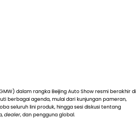
MW) dalam rangka Beijing Auto Show resmi berakhir di
ti berbagai agenda, mulai dari kunjungan pameran,
 coba seluruh lini produk, hingga sesi diskusi tentang
a,
dealer
, dan pengguna global.