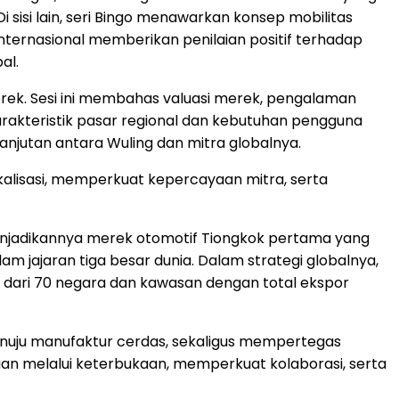
i sisi lain, seri Bingo menawarkan konsep mobilitas
nternasional memberikan penilaian positif terhadap
al.
erek. Sesi ini membahas valuasi merek, pengalaman
karakteristik pasar regional dan kebutuhan pengguna
anjutan antara Wuling dan mitra globalnya.
okalisasi, memperkuat kepercayaan mitra, serta
—menjadikannya merek otomotif Tiongkok pertama yang
 jajaran tiga besar dunia. Dalam strategi globalnya,
h dari 70 negara dan kawasan dengan total ekspor
menuju manufaktur cerdas, sekaligus mempertegas
aan melalui keterbukaan, memperkuat kolaborasi, serta