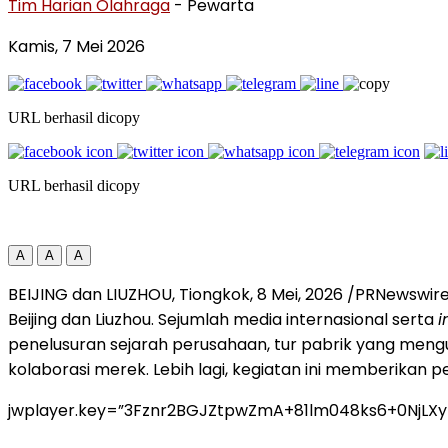
Tim Harian Olahraga
- Pewarta
Kamis, 7 Mei 2026
URL berhasil dicopy
URL berhasil dicopy
A
A
A
BEIJING dan LIUZHOU, Tiongkok
,
8 Mei, 2026
/PRNewswire/
Beijing dan Liuzhou. Sejumlah media internasional serta
i
penelusuran sejarah perusahaan, tur pabrik yang men
kolaborasi merek. Lebih lagi, kegiatan ini memberikan
jwplayer.key=”3Fznr2BGJZtpwZmA+81lm048ks6+0NjLX