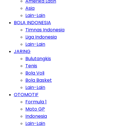
Amerika Latin
Asia
Lain-Lain
BOLA INDONESIA
Timnas Indonesia
Liga Indonesia
Lain-Lain
JARING
Bulutangkis
Tenis
Bola Voli
Bola Basket
Lain-Lain
OTOMOTIF
Formula 1
Moto GP
Indonesia
Lain-Lain