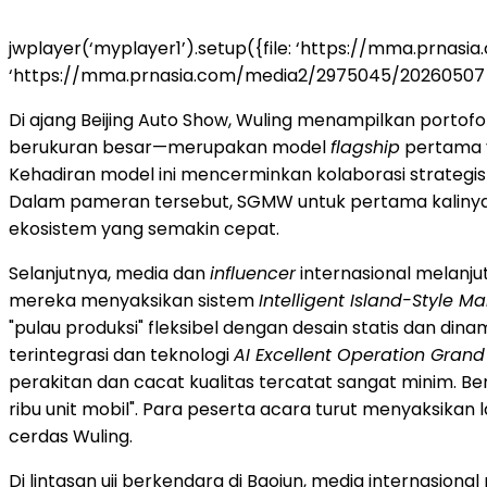
jwplayer(‘myplayer1’).setup({file: ‘https://mma.prna
‘https://mma.prnasia.com/media2/2975045/20260507_141609
Di ajang Beijing Auto Show, Wuling menampilkan portofo
berukuran besar—merupakan model
flagship
pertama y
Kehadiran model ini mencerminkan kolaborasi strateg
Dalam pameran tersebut, SGMW untuk pertama kalinya 
ekosistem yang semakin cepat.
Selanjutnya, media dan
influencer
internasional melanjut
mereka menyaksikan sistem
Intelligent Island-Style M
"pulau produksi" fleksibel dengan desain statis dan di
terintegrasi dan teknologi
AI Excellent Operation Gran
perakitan dan cacat kualitas tercatat sangat minim. Ber
ribu unit mobil". Para peserta acara turut menyaksika
cerdas Wuling.
Di lintasan uji berkendara di Baojun, media internasional