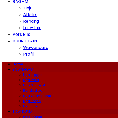
RAGAM
Tinju
Atletik
Renang
Lain-Lain
Pers Rilis
RUBRIK LAIN
Wawancara
Profil
Home
BOLA EROPA
Liga Inggris
Liga Italia
Liga Spanyol
Bundesliga
Liga Champions
Liga Eropa
Lain-Lain
BOLA DUNIA
Piala Dunia