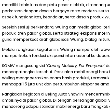
memiliki kabin luas dan pintu geser elektrik, dirancang 
perkotaan dengan desain bergaya retro modern, serta i
aspek fungsionalitas, keandalan, serta desain produk 
Setelah sesi uji berkendara, Wuling dan media global 
produk, tren pasar global, serta strategi ekspansi inte
guna memperkuat arah globalisasi Wuling. Dialog ini t
Melalui rangkaian kegiatan ini, Wuling memperoleh waw
memperkokoh fondasi ekspansi internasional ke depan.
SGMW mengusung visi
"Caring Mobility, For Everyone"
de
mencapai angka tersebut. Penjualan mobil energi baru 
Wuling mengoperasikan enam basis produksi, termasuk d
mencapai 1,5 juta unit dan pertumbuhan ekspor selama 
Rangkaian kegiatan di Beijing Auto Show ini mencermi
ambisinya di pasar global. Di tengah persaingan glob
mendorong adopsi standar mobil energi baru Tiongkok di