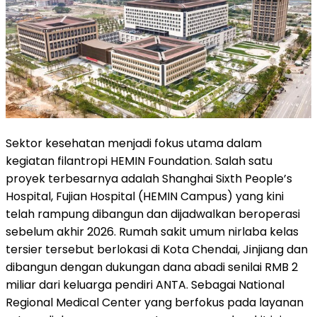
Sektor kesehatan menjadi fokus utama dalam
kegiatan filantropi HEMIN Foundation. Salah satu
proyek terbesarnya adalah Shanghai Sixth People’s
Hospital, Fujian Hospital (HEMIN Campus) yang kini
telah rampung dibangun dan dijadwalkan beroperasi
sebelum akhir 2026. Rumah sakit umum nirlaba kelas
tersier tersebut berlokasi di Kota Chendai, Jinjiang dan
dibangun dengan dukungan dana abadi senilai RMB 2
miliar dari keluarga pendiri ANTA. Sebagai National
Regional Medical Center yang berfokus pada layanan