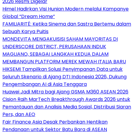
2026 Resmi Digelar
Himel Hadirkan Visi Hunian Modern melalui Kampanye
Global “Dream Home”
FAMILIARITÉ: Ketika Sinema dan Sastra Bertemu dalam
Sebuah Karya Puitis
MONDEVITA MENGAKUISISI SAHAM MAYORITAS DI
UNDERSCORE DISTRICT, PERUSAHAAN INDUK
MAGLIANO, SEBAGAI LANGKAH KEDUA DALAM
MEMBANGUN PLATFORM MEREK MEWAH ITALIA BARU
HIKSEMI Tampilkan Solusi Penyimpanan Data untuk
Seluruh Skenario di Ajang DTI Indonesia 2026, Dukung
Pengembangan AI di Asia Tenggara
Huawei Jadi Mitra bagi Ajang GSMA M360 ASEAN 2026
Cision Raih MarTech Breakthrough Awards 2026 untuk
Pemantauan dan Analisis Media Sosial, Distribusi Siaran
Pers, dan AEO
Fair Finance Asia Desak Perbankan Hentikan
Pendanaan untuk Sektor Batu Bara di ASEAN