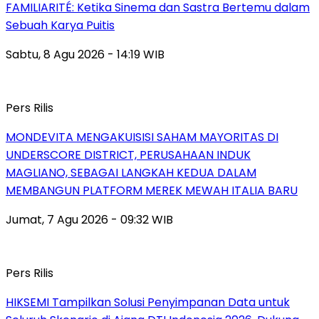
FAMILIARITÉ: Ketika Sinema dan Sastra Bertemu dalam
Sebuah Karya Puitis
Sabtu, 8 Agu 2026 - 14:19 WIB
Pers Rilis
MONDEVITA MENGAKUISISI SAHAM MAYORITAS DI
UNDERSCORE DISTRICT, PERUSAHAAN INDUK
MAGLIANO, SEBAGAI LANGKAH KEDUA DALAM
MEMBANGUN PLATFORM MEREK MEWAH ITALIA BARU
Jumat, 7 Agu 2026 - 09:32 WIB
Pers Rilis
HIKSEMI Tampilkan Solusi Penyimpanan Data untuk