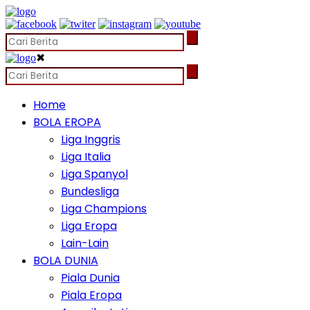
✖
Home
BOLA EROPA
Liga Inggris
Liga Italia
Liga Spanyol
Bundesliga
Liga Champions
Liga Eropa
Lain-Lain
BOLA DUNIA
Piala Dunia
Piala Eropa