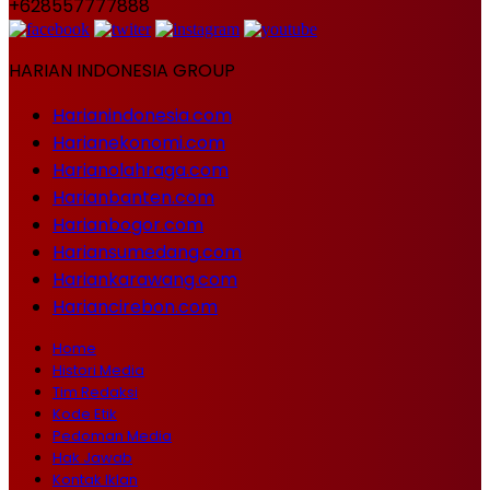
+628557777888
HARIAN INDONESIA GROUP
Harianindonesia.com
Harianekonomi.com
Harianolahraga.com
Harianbanten.com
Harianbogor.com
Hariansumedang.com
Hariankarawang.com
Hariancirebon.com
Home
Histori Media
Tim Redaksi
Kode Etik
Pedoman Media
Hak Jawab
Kontak Iklan