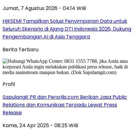
Jumat, 7 Agustus 2026 - 04:14 WIB
HIKSEMI Tampilkan Solusi Penyimpanan Data untuk
Seluruh Skenario di Ajang DTI Indonesia 2026, Dukung
Pengembangan AI di Asia Tenggara
Berita Terbaru
Profil
Sapulangit PR dan Persrilis.com Berikan Jasa Public
Relations dan Komunikasi Terpadu Lewat Press
Release
Kamis, 24 Apr 2025 - 08:25 WIB