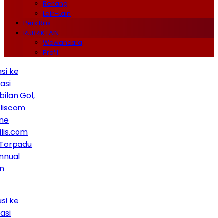
Renang
Lain-Lain
Pers Rilis
RUBRIK LAIN
Wawancara
Profil
e
 Gol,
com
com
padu
l
e