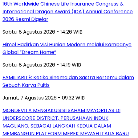
16th Worldwide Chinese Life Insurance Congress &
International Dragon Award (IDA) Annual Conference
2026 Resmi Digelar
Sabtu, 8 Agustus 2026 - 14:26 WIB
Himel Hadirkan Visi Hunian Modern melalui Kampanye
Global “Dream Home”
Sabtu, 8 Agustus 2026 - 14:19 WIB
FAMILIARITÉ: Ketika Sinema dan Sastra Bertemu dalam
Sebuah Karya Puitis
Jumat, 7 Agustus 2026 - 09:32 WIB
MONDEVITA MENGAKUISISI SAHAM MAYORITAS DI
UNDERSCORE DISTRICT, PERUSAHAAN INDUK
MAGLIANO, SEBAGAI LANGKAH KEDUA DALAM
MEMBANGUN PLATFORM MEREK MEWAH ITALIA BARU