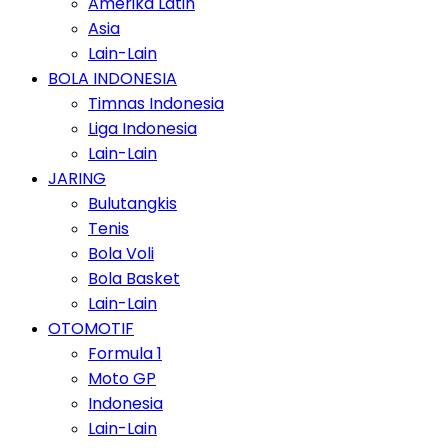
Amerika Latin
Asia
Lain-Lain
BOLA INDONESIA
Timnas Indonesia
Liga Indonesia
Lain-Lain
JARING
Bulutangkis
Tenis
Bola Voli
Bola Basket
Lain-Lain
OTOMOTIF
Formula 1
Moto GP
Indonesia
Lain-Lain