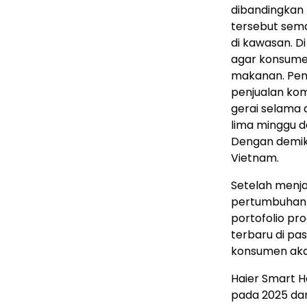
dibandingkan 
tersebut sem
di kawasan. D
agar konsume
makanan. Pen
penjualan kom
gerai selama 
lima minggu de
Dengan demik
Vietnam.
Setelah menja
pertumbuhan 
portofolio pr
terbaru di pa
konsumen aka
Haier Smart H
pada 2025 dan