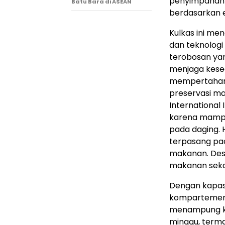
penyimpanan 
Batu Bara di ASEAN
berdasarkan 
Kulkas ini me
dan teknolog
terobosan yan
menjaga keseg
mempertahanka
preservasi ma
International 
karena mampu
pada daging. 
terpasang pad
makanan. Des
makanan sekal
Dengan kapasit
kompartemen b
menampung ke
minggu, termas