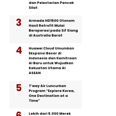
dan Pelestarian Pencak
Silat
Armada HD1500 Otonom
Hasil Retrofit Mulai
Beroperasi pada Sif Siang
di Australia Barat
Huawei Cloud Umumkan
Ekspansi Besar di
Indonesia dan Kemitraan
AI Baru untuk Wujudkan
Kekuatan Utama AI
ASEAN
T’way Air Luncurkan
Program “Explore Korea,
One Destination at a
Time”
Lebih dari 5.000 Merek