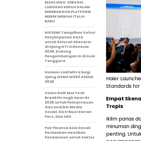
MAGLIANO, SEBAGAI
LANGKAH KEDUA DALAM
MEMBANGUN PLATFORM
MEREK MEWAH ITALIA
BARU
HIKSEMI Tampilkan Solusi
Penyimpanan Data
untuk Seluruh Skenario
di Ajang DTI Indonesia
2026, Dukung
Pengembangan AI di Asia
Tenggara
Huawei Jadi Mitra bagi
Ajang GSMA M360 ASEAN
Haier Launche
2026
Standards for
Cision Raih MarTech
Empat Skena
Breakthrough Awards
2026 untuk Pemantauan
Tropis
dan Analisis Media
Sosial, Distribusi Siaran
Pers, dan AEO
Iklim panas 
minuman ding
Fair Finance Asia Desak
Perbankan Hentikan
penting. Untuk
Pendanaan untuk Sektor