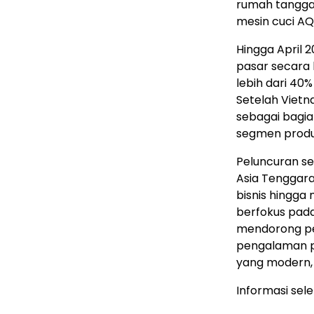
rumah tangga 
mesin cuci AQ
Hingga April 2
pasar secara
lebih dari 40%
Setelah Vietna
sebagai bagia
segmen produ
Peluncuran ser
Asia Tenggara,
bisnis hingga
berfokus pad
mendorong p
pengalaman p
yang modern, 
Informasi sel