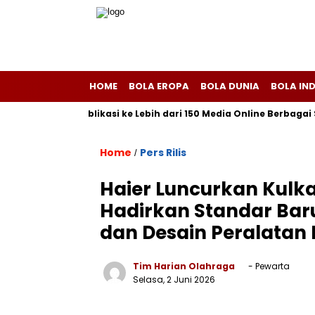
HOME
BOLA EROPA
BOLA DUNIA
BOLA IN
Melayani Publikasi ke Lebih dari 150 Media Online Berbagai Segme
Home
Pers Rilis
/
Haier Luncurkan Kulkas
Hadirkan Standar Ba
dan Desain Peralata
Tim Harian Olahraga
- Pewarta
Selasa, 2 Juni 2026