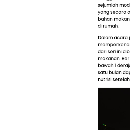
sejumlah mode
yang secara o
bahan makan
di rumah.
Dalam acara p
memperkenalk
dari seri ini 
makanan. Berka
bawah 1 deraj
satu bulan d
nutrisi setela