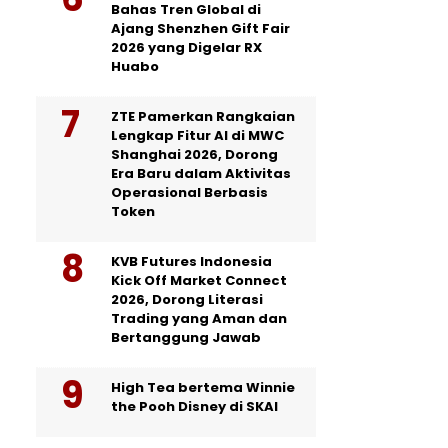
Bahas Tren Global di
Ajang Shenzhen Gift Fair
2026 yang Digelar RX
Huabo
ZTE Pamerkan Rangkaian
Lengkap Fitur AI di MWC
Shanghai 2026, Dorong
Era Baru dalam Aktivitas
Operasional Berbasis
Token
KVB Futures Indonesia
Kick Off Market Connect
2026, Dorong Literasi
Trading yang Aman dan
Bertanggung Jawab
High Tea bertema Winnie
the Pooh Disney di SKAI