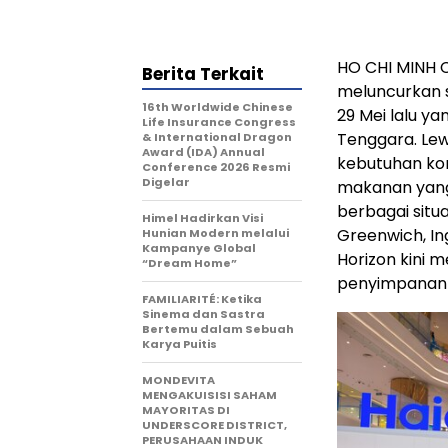
HO CHI MINH C
Berita Terkait
meluncurkan s
16th Worldwide Chinese
29 Mei lalu y
Life Insurance Congress
Tenggara. Lew
& International Dragon
Award (IDA) Annual
kebutuhan ko
Conference 2026 Resmi
Digelar
makanan yang
berbagai situa
Himel Hadirkan Visi
Greenwich, Ing
Hunian Modern melalui
Kampanye Global
Horizon kini 
“Dream Home”
penyimpanan 
FAMILIARITÉ: Ketika
Sinema dan Sastra
Bertemu dalam Sebuah
Karya Puitis
MONDEVITA
MENGAKUISISI SAHAM
MAYORITAS DI
UNDERSCORE DISTRICT,
PERUSAHAAN INDUK