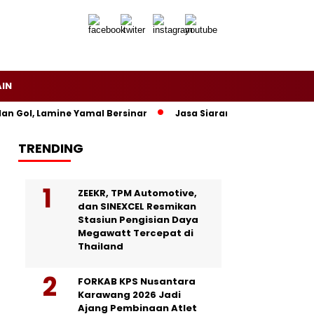
AIN
 Lamine Yamal Bersinar
Jasa Siaran Pers Persriliscom Melay
TRENDING
ZEEKR, TPM Automotive,
dan SINEXCEL Resmikan
Stasiun Pengisian Daya
Megawatt Tercepat di
Thailand
FORKAB KPS Nusantara
Karawang 2026 Jadi
Ajang Pembinaan Atlet