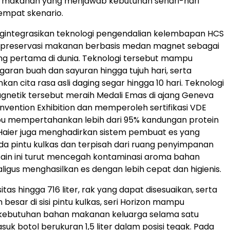
makanan yang menjawab kebutuhan sehari-hari
empat skenario.
ngintegrasikan teknologi pengendalian kelembapan HCS
i preservasi makanan berbasis medan magnet sebagai
g pertama di dunia. Teknologi tersebut mampu
aran buah dan sayuran hingga tujuh hari, serta
n cita rasa asli daging segar hingga 10 hari. Teknologi
gnetik tersebut meraih Medali Emas di ajang Geneva
Invention Exhibition dan memperoleh sertifikasi VDE
 mempertahankan lebih dari 95% kandungan protein
Haier juga menghadirkan sistem pembuat es yang
a pintu kulkas dan terpisah dari ruang penyimpanan
ain ini turut mencegah kontaminasi aroma bahan
igus menghasilkan es dengan lebih cepat dan higienis.
as hingga 716 liter, rak yang dapat disesuaikan, serta
esar di sisi pintu kulkas, seri Horizon mampu
butuhan bahan makanan keluarga selama satu
uk botol berukuran 1,5 liter dalam posisi tegak. Pada