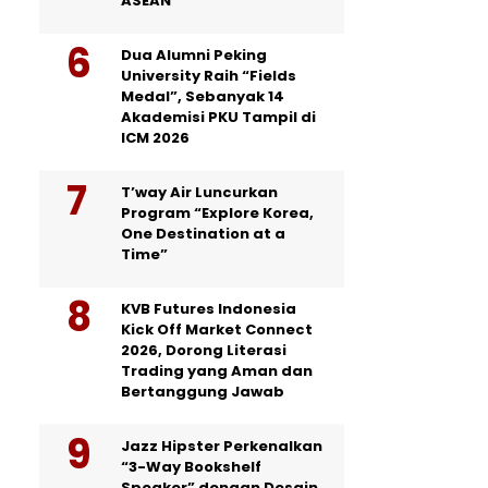
ASEAN
Dua Alumni Peking
University Raih “Fields
Medal”, Sebanyak 14
Akademisi PKU Tampil di
ICM 2026
T’way Air Luncurkan
Program “Explore Korea,
One Destination at a
Time”
KVB Futures Indonesia
Kick Off Market Connect
2026, Dorong Literasi
Trading yang Aman dan
Bertanggung Jawab
Jazz Hipster Perkenalkan
“3-Way Bookshelf
Speaker” dengan Desain