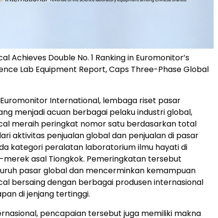
cal Achieves Double No. 1 Ranking in Euromonitor’s
cience Lab Equipment Report, Caps Three-Phase Global
Euromonitor International, lembaga riset pasar
ng menjadi acuan berbagai pelaku industri global,
cal meraih peringkat nomor satu berdasarkan total
ri aktivitas penjualan global dan penjualan di pasar
da kategori peralatan laboratorium ilmu hayati di
-merek asal Tiongkok. Pemeringkatan tersebut
uruh pasar global dan mencerminkan kemampuan
cal bersaing dengan berbagai produsen internasional
an di jenjang tertinggi.
ternasional, pencapaian tersebut juga memiliki makna