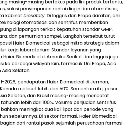
ng masing-masing berfokus pada lini produk tertentu,
fus, solusi penyimpanan rantai dingin dan otomatisasi,
rta kabinet
biosafety
. Di Inggris dan Eropa daratan, ahli
teknologi otomatisasi dan sentrifus memberikan
sung di lapangan terkait kepatuhan standar GMP,
ra, dan pemurnian sampel. Langkah tersebut turut
sisi Haier Biomedical sebagai mitra strategis dalam
lur kerja laboratorium. Standar layanan yang
Haier Biomedical di Amerika Serikat dan Inggris juga
asi ke berbagai wilayah lain, termasuk Uni Eropa, Asia
 Asia Selatan.
 I-2026, pendapatan Haier Biomedical di Jerman,
 Kanada melesat lebih dari 50%. Sementara itu, pasar
Asia Selatan, dan Brasil masing-masing mencatat
ahunan lebih dari 100%. Volume penjualan sentrifus
 bahkan meningkat dua kali lipat dari periode yang
un sebelumnya. Di sektor farmasi, Haier Biomedical
 bagian dari rantai pasok sejumlah perusahaan farmasi