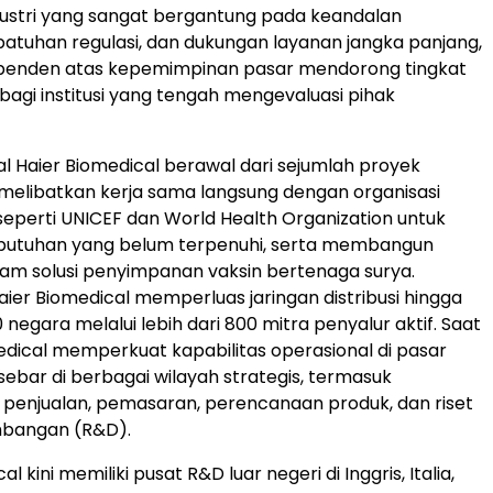
ndustri yang sangat bergantung pada keandalan
patuhan regulasi, dan dukungan layanan jangka panjang,
dependen atas kepemimpinan pasar mendorong tingkat
agi institusi yang tengah mengevaluasi pihak
al Haier Biomedical berawal dari sejumlah proyek
melibatkan kerja sama langsung dengan organisasi
 seperti UNICEF dan World Health Organization untuk
utuhan yang belum terpenuhi, serta membangun
alam solusi penyimpanan vaksin bertenaga surya.
aier Biomedical memperluas jaringan distribusi hingga
negara melalui lebih dari 800 mitra penyalur aktif. Saat
omedical memperkuat kapabilitas operasional di pasar
sebar di berbagai wilayah strategis, termasuk
penjualan, pemasaran, perencanaan produk, dan riset
bangan (R&D).
l kini memiliki pusat R&D luar negeri di Inggris, Italia,