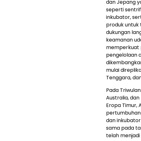
dan Jepang ya
seperti sentri
inkubator, se
produk untuk 
dukungan lang
keamanan uda
memperkuat po
pengelolaan a
dikembangkan 
mulai direplik
Tenggara, dan
Pada Triwulan
Australia, dan
Eropa Timur, 
pertumbuhan t
dan inkubator
sama pada tah
telah menjadi