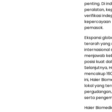
penting. Di i
peralatan, ke
verifikasi in
kepercayaan b
pemasok.
Ekspansi glob
terarah yang 
internasional
menjawab keb
posisi kuat d
Selanjutnya, H
mencakup 160 
ini, Haier Bi
lokal yang ter
pergudangan, 
serta pengem
Haier Biomedica