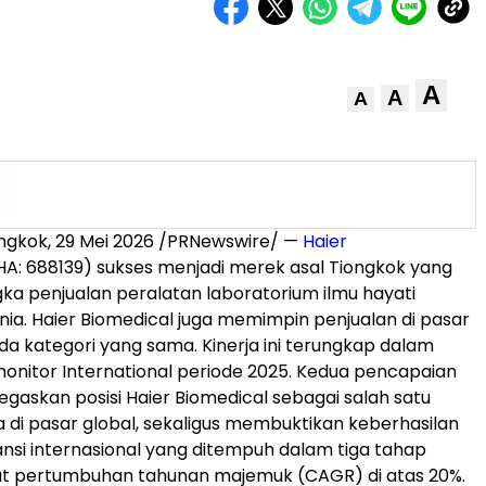
A
A
A
ngkok, 29 Mei 2026 /PRNewswire/ —
Haier
HA: 688139) sukses menjadi merek asal Tiongkok yang
a penjualan peralatan laboratorium ilmu hayati
unia. Haier Biomedical juga memimpin penjualan di pasar
ada kategori yang sama. Kinerja ini terungkap dalam
onitor International periode 2025. Kedua pencapaian
gaskan posisi Haier Biomedical sebagai salah satu
di pasar global, sekaligus membuktikan keberhasilan
ansi internasional yang ditempuh dalam tiga tahap
at pertumbuhan tahunan majemuk (CAGR) di atas 20%.