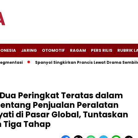
DONESIA
JARING
OTOMOTIF
RAGAM
PERS RILIS
RUBRIK L
asi
Spanyol Singkirkan Prancis Lewat Drama Sembilan Gol, 
 Dua Peringkat Teratas dalam
tentang Penjualan Peralatan
ati di Pasar Global, Tuntaskan
m Tiga Tahap