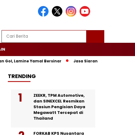
AIN
Lamine Yamal Bersinar
Jasa Siaran Pers Persriliscom Melayan
TRENDING
ZEEKR, TPM Automotive,
dan SINEXCEL Resmikan
Stasiun Pengisian Daya
Megawatt Tercepat di
Thailand
FORKAB KPS Nusantara