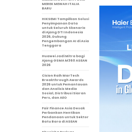
MEREK MEWAH ITALIA
BARU
HIKSEMI Tampilkan Solusi
Penyimpanan Data
untuk Seluruh Skenario
di Ajang DTI Indonesia
2026, Dukung
Pengembangan AI di Asia
Tenggara
Huawei Jadi Mitra bagi
Ajang GSMA M360 ASEAN
2026
Cision Raih MarTech
Breakthrough Awards
2026 untuk Pemantauan
dan Analisis Media
Sosial, Distribusi Siaran
Pers, dan AEO
Fair Finance Asia Desak
Perbankan Hentikan
Pendanaan untuk Sektor
Batu Bara di ASEAN