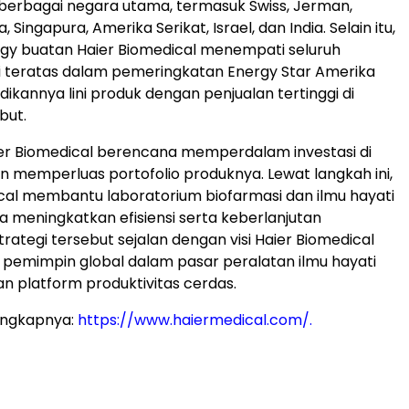
berbagai negara utama, termasuk Swiss, Jerman,
, Singapura, Amerika Serikat, Israel, dan India. Selain itu,
ergy buatan Haier Biomedical menempati seluruh
i teratas dalam pemeringkatan Energy Star Amerika
dikannya lini produk dengan penjualan tertinggi di
but.
er Biomedical berencana memperdalam investasi di
an memperluas portofolio produknya. Lewat langkah ini,
cal membantu laboratorium biofarmasi dan ilmu hayati
ia meningkatkan efisiensi serta keberlanjutan
trategi tersebut sejalan dengan visi Haier Biomedical
 pemimpin global dalam pasar peralatan ilmu hayati
an platform produktivitas cerdas.
engkapnya:
https://www.haiermedical.com/
.