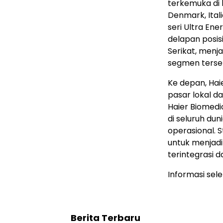
terkemuka di 
Denmark, Italia
seri Ultra En
delapan posis
Serikat, menja
segmen terse
Ke depan, Hai
pasar lokal d
Haier Biomedi
di seluruh dun
operasional. S
untuk menjadi
terintegrasi d
Informasi sel
Berita Terbaru