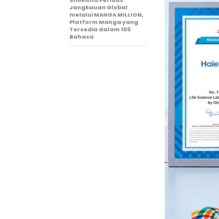
Shueisha Perluas
Jangkauan Global
melalui MANGA MILLION,
Platform Manga yang
Tersedia dalam 100
Bahasa