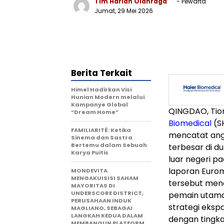
Tim Harian Olahraga
- Pewarta
Jumat, 29 Mei 2026
Berita Terkait
Himel Hadirkan Visi
Hunian Modern melalui
Kampanye Global
QINGDAO, Tio
“Dream Home”
Biomedical
(S
FAMILIARITÉ: Ketika
mencatat angk
Sinema dan Sastra
Bertemu dalam Sebuah
terbesar di d
Karya Puitis
luar negeri p
laporan Eurom
MONDEVITA
MENGAKUISISI SAHAM
tersebut mene
MAYORITAS DI
UNDERSCORE DISTRICT,
pemain utama 
PERUSAHAAN INDUK
strategi eksp
MAGLIANO, SEBAGAI
LANGKAH KEDUA DALAM
dengan tingk
MEMBANGUN PLATFORM