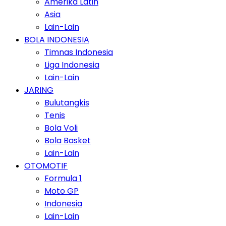
Amerika Latin
Asia
Lain-Lain
BOLA INDONESIA
Timnas Indonesia
Liga Indonesia
Lain-Lain
JARING
Bulutangkis
Tenis
Bola Voli
Bola Basket
Lain-Lain
OTOMOTIF
Formula 1
Moto GP
Indonesia
Lain-Lain