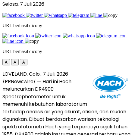
Selasa, 7 Juli 2026
URL berhasil dicopy
URL berhasil dicopy
A
A
A
LOVELAND, Colo.
,
7 Juli, 2026
/PRNewswire/ — Hari ini Hach
meluncurkan DR4900
Spectrophotometer untuk
memenuhi kebutuhan laboratorium
terhadap analisis air yang akurat, efisien, dan mudah
digunakan. Dibuat berdasarkan warisan teknologi
spektrofotometri Hach yang terpercaya sejak tahun
1955, DR4900 adalah instrumen generasi terbaru yang