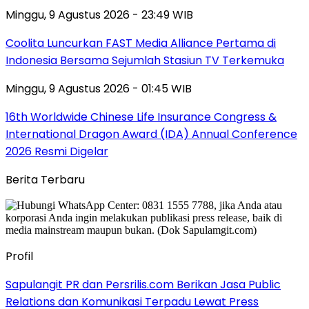
Minggu, 9 Agustus 2026 - 23:49 WIB
Coolita Luncurkan FAST Media Alliance Pertama di
Indonesia Bersama Sejumlah Stasiun TV Terkemuka
Minggu, 9 Agustus 2026 - 01:45 WIB
16th Worldwide Chinese Life Insurance Congress &
International Dragon Award (IDA) Annual Conference
2026 Resmi Digelar
Berita Terbaru
Profil
Sapulangit PR dan Persrilis.com Berikan Jasa Public
Relations dan Komunikasi Terpadu Lewat Press