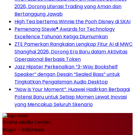
2026, Dorong Literasi Trading yang Aman dan
Bertanggung Jawab
High Tea bertema Winnie the Pooh Disney di SKAI
Pemenang Stevie® Awards for Technology
Excellence Tahunan Ketiga Diumumkan
ZTE Pamerkan Rangkaian Lengkap Fitur AI di MWC
Shanghai 2026, Dorong Era Baru dalam Aktivitas
Operasional Berbasis Token
Jazz Hipster Perkenalkan “3-Way Bookshelf
Speaker” dengan Desain “Sealed Bass” untuk
Tingkatkan Pengalaman Audio Desktop
“Now is Your Moment”: Huawei Hadirkan Berbagai
Potensi Baru untuk Setiap Momen Lewat Inovasi
yang Mencakup Seluruh Skenario
Graha Media Center,
Bogor - Indonesia