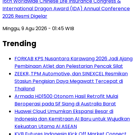
16th Worldwide Chinese Life Insurance Congress &
International Dragon Award (IDA) Annual Conference
2026 Resmi Digelar
Minggu, 9 Agu 2026 - 01:45 WIB
Trending
FORKAB KPS Nusantara Karawang 2026 Jadi Ajang
Pembinaan Atlet dan Pelestarian Pencak Silat
ZEEKR, TPM Automotive, dan SINEXCEL Resmikan
Stasiun Pengisian Daya Megawatt Tercepat di
Thailand
Armada HD1500 Otonom Hasil Retrofit Mulai
Beroperasi pada Sif Siang di Australia Barat
Huawei Cloud Umumkan Ekspansi Besar di
Indonesia dan Kemitraan AI Baru untuk Wujudkan
Kekuatan Utama AI ASEAN
KVB Futures Indonesia Kick Off Market Connect