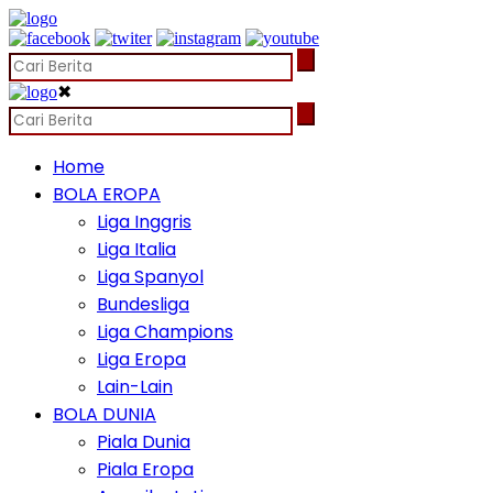
✖
Home
BOLA EROPA
Liga Inggris
Liga Italia
Liga Spanyol
Bundesliga
Liga Champions
Liga Eropa
Lain-Lain
BOLA DUNIA
Piala Dunia
Piala Eropa