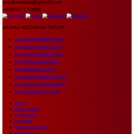
untukredaksi@gmail.com
+628557777888
HARIAN INDONESIA GROUP
Harianindonesia.com
Harianekonomi.com
Harianolahraga.com
Harianbanten.com
Harianbogor.com
Hariansumedang.com
Hariankarawang.com
Hariancirebon.com
Home
Histori Media
Tim Redaksi
Kode Etik
Pedoman Media
Hak Jawab