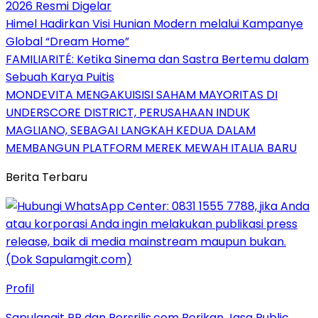
2026 Resmi Digelar
Himel Hadirkan Visi Hunian Modern melalui Kampanye
Global “Dream Home”
FAMILIARITÉ: Ketika Sinema dan Sastra Bertemu dalam
Sebuah Karya Puitis
MONDEVITA MENGAKUISISI SAHAM MAYORITAS DI
UNDERSCORE DISTRICT, PERUSAHAAN INDUK
MAGLIANO, SEBAGAI LANGKAH KEDUA DALAM
MEMBANGUN PLATFORM MEREK MEWAH ITALIA BARU
Berita Terbaru
Profil
Sapulangit PR dan Persrilis.com Berikan Jasa Public