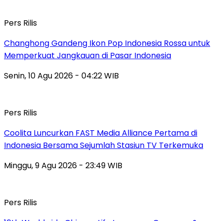
Pers Rilis
Changhong Gandeng Ikon Pop Indonesia Rossa untuk
Memperkuat Jangkauan di Pasar Indonesia
Senin, 10 Agu 2026 - 04:22 WIB
Pers Rilis
Coolita Luncurkan FAST Media Alliance Pertama di
Indonesia Bersama Sejumlah Stasiun TV Terkemuka
Minggu, 9 Agu 2026 - 23:49 WIB
Pers Rilis