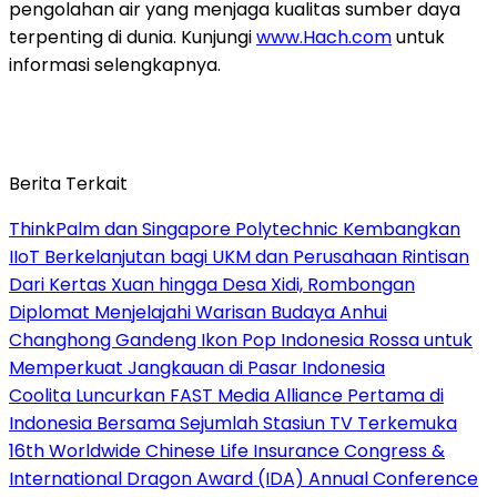
pengolahan air yang menjaga kualitas sumber daya
terpenting di dunia. Kunjungi
www.Hach.com
untuk
informasi selengkapnya.
Berita Terkait
ThinkPalm dan Singapore Polytechnic Kembangkan
IIoT Berkelanjutan bagi UKM dan Perusahaan Rintisan
Dari Kertas Xuan hingga Desa Xidi, Rombongan
Diplomat Menjelajahi Warisan Budaya Anhui
Changhong Gandeng Ikon Pop Indonesia Rossa untuk
Memperkuat Jangkauan di Pasar Indonesia
Coolita Luncurkan FAST Media Alliance Pertama di
Indonesia Bersama Sejumlah Stasiun TV Terkemuka
16th Worldwide Chinese Life Insurance Congress &
International Dragon Award (IDA) Annual Conference