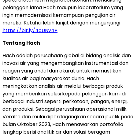
pelanggan lama Hach maupun laboratorium yang
ingin memodernisasi kemampuan pengujian air
mereka. Ketahui lebih lanjut dengan mengunjungi
https://bit.ly/4oUNy4P
.
Tentang Hach
Hach adalah perusahaan global di bidang analisis dan
inovasi air yang mengembangkan instrumentasi dan
reagen yang andal dan akurat untuk memastikan
kualitas air bagi masyarakat dunia. Hach
meningkatkan analisis air melalui berbagai produk
yang memberikan solusi kepada pelanggan kami di
berbagai industri seperti perkotaan, pangan, energi,
dan produksi. Sebagai perusahaan operasional milik
Veralto dan mulai diperdagangkan secara publik pada
bulan Oktober 2023, Hach menawarkan portofolio
lengkap berisi analitik air dan solusi beragam