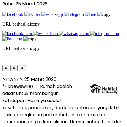
Rabu, 25 Maret 2026
URL berhasil dicopy
URL berhasil dicopy
A
A
A
ATLANTA
,
25 Maret 2026
/PRNewswire/ — Rumah adalah
dasar untuk membangun
kehidupan. Hasilnya adalah
kesehatan, pendidikan, dan kesejahteraan yang lebih
baik, peningkatan pertumbuhan ekonomi, dan
penurunan angka kemiskinan. Namun setiap hari 1 dari