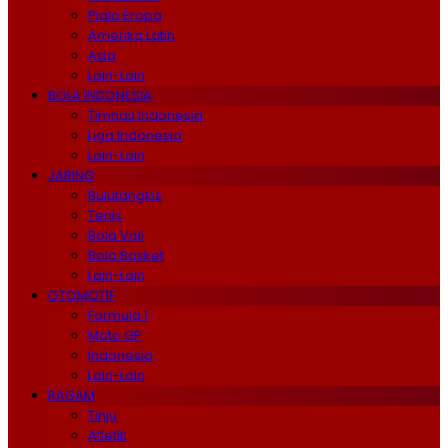
Piala Eropa
Amerika Latin
Asia
Lain-Lain
BOLA INDONESIA
Timnas Indonesia
Liga Indonesia
Lain-Lain
JARING
Bulutangkis
Tenis
Bola Voli
Bola Basket
Lain-Lain
OTOMOTIF
Formula 1
Moto GP
Indonesia
Lain-Lain
RAGAM
Tinju
Atletik