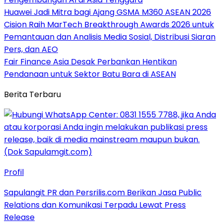
Huawei Jadi Mitra bagi Ajang GSMA M360 ASEAN 2026
Cision Raih MarTech Breakthrough Awards 2026 untuk
Pemantauan dan Analisis Media Sosial, Distribusi Siaran
Pers, dan AEO
Fair Finance Asia Desak Perbankan Hentikan
Pendanaan untuk Sektor Batu Bara di ASEAN
Berita Terbaru
Profil
Sapulangit PR dan Persrilis.com Berikan Jasa Public
Relations dan Komunikasi Terpadu Lewat Press
Release