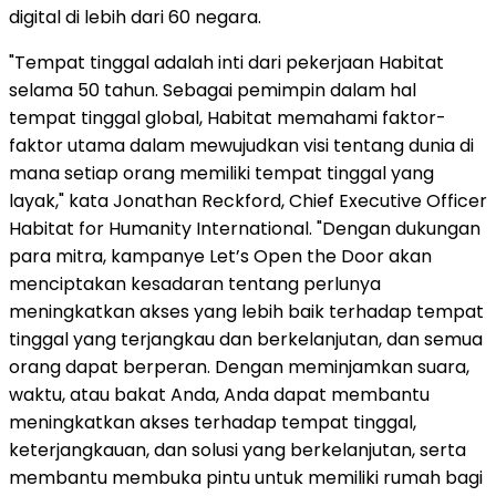
digital di lebih dari 60 negara.
"Tempat tinggal adalah inti dari pekerjaan Habitat
selama 50 tahun. Sebagai pemimpin dalam hal
tempat tinggal global, Habitat memahami faktor-
faktor utama dalam mewujudkan visi tentang dunia di
mana setiap orang memiliki tempat tinggal yang
layak," kata Jonathan Reckford, Chief Executive Officer
Habitat for Humanity International. "Dengan dukungan
para mitra, kampanye Let’s Open the Door akan
menciptakan kesadaran tentang perlunya
meningkatkan akses yang lebih baik terhadap tempat
tinggal yang terjangkau dan berkelanjutan, dan semua
orang dapat berperan. Dengan meminjamkan suara,
waktu, atau bakat Anda, Anda dapat membantu
meningkatkan akses terhadap tempat tinggal,
keterjangkauan, dan solusi yang berkelanjutan, serta
membantu membuka pintu untuk memiliki rumah bagi