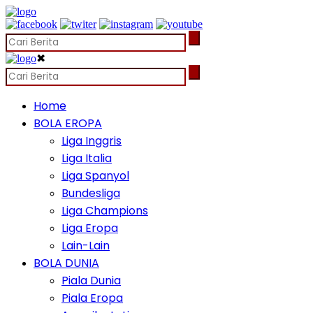
✖
Home
BOLA EROPA
Liga Inggris
Liga Italia
Liga Spanyol
Bundesliga
Liga Champions
Liga Eropa
Lain-Lain
BOLA DUNIA
Piala Dunia
Piala Eropa