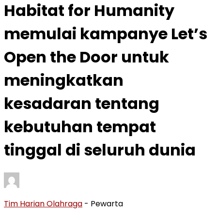
Habitat for Humanity
memulai kampanye Let’s
Open the Door untuk
meningkatkan
kesadaran tentang
kebutuhan tempat
tinggal di seluruh dunia
Tim Harian Olahraga
- Pewarta