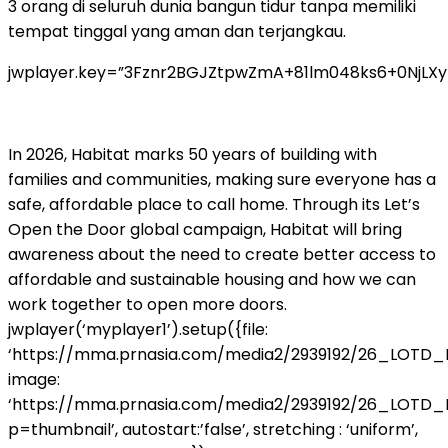
3 orang di seluruh dunia bangun tidur tanpa memiliki
tempat tinggal yang aman dan terjangkau.
jwplayer.key=”3Fznr2BGJZtpwZmA+81lm048ks6+0NjLX
In 2026, Habitat marks 50 years of building with
families and communities, making sure everyone has a
safe, affordable place to call home. Through its Let’s
Open the Door global campaign, Habitat will bring
awareness about the need to create better access to
affordable and sustainable housing and how we can
work together to open more doors.
jwplayer(‘myplayer1’).setup({file:
‘https://mma.prnasia.com/media2/2939192/26_LOTD_
image:
‘https://mma.prnasia.com/media2/2939192/26_LOTD
p=thumbnail’, autostart:’false’, stretching : ‘uniform’,