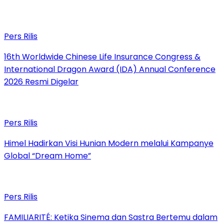
Pers Rilis
16th Worldwide Chinese Life Insurance Congress &
International Dragon Award (IDA) Annual Conference
2026 Resmi Digelar
Pers Rilis
Himel Hadirkan Visi Hunian Modern melalui Kampanye
Global “Dream Home”
Pers Rilis
FAMILIARITÉ: Ketika Sinema dan Sastra Bertemu dalam