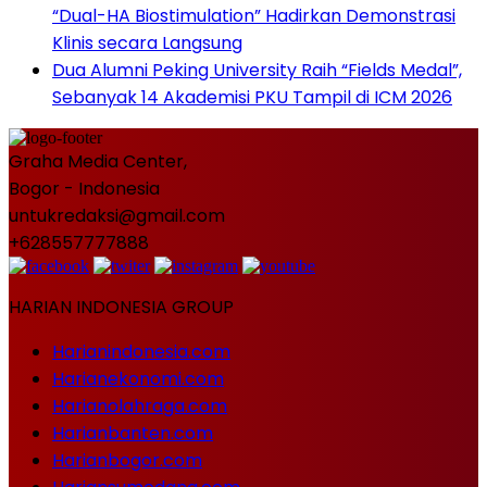
“Dual-HA Biostimulation” Hadirkan Demonstrasi
Klinis secara Langsung
Dua Alumni Peking University Raih “Fields Medal”,
Sebanyak 14 Akademisi PKU Tampil di ICM 2026
Graha Media Center,
Bogor - Indonesia
untukredaksi@gmail.com
+628557777888
HARIAN INDONESIA GROUP
Harianindonesia.com
Harianekonomi.com
Harianolahraga.com
Harianbanten.com
Harianbogor.com