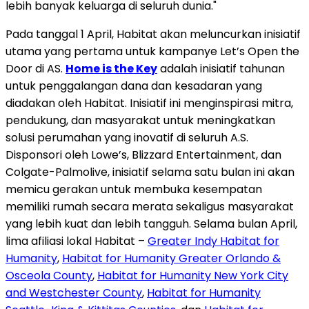
lebih banyak keluarga di seluruh dunia."
Pada tanggal 1 April, Habitat akan meluncurkan inisiatif
utama yang pertama untuk kampanye Let’s Open the
Door di AS.
Home is the Key
adalah inisiatif tahunan
untuk penggalangan dana dan kesadaran yang
diadakan oleh Habitat. Inisiatif ini menginspirasi mitra,
pendukung, dan masyarakat untuk meningkatkan
solusi perumahan yang inovatif di seluruh A.S.
Disponsori oleh Lowe’s, Blizzard Entertainment, dan
Colgate-Palmolive, inisiatif selama satu bulan ini akan
memicu gerakan untuk membuka kesempatan
memiliki rumah secara merata sekaligus masyarakat
yang lebih kuat dan lebih tangguh. Selama bulan April,
lima afiliasi lokal Habitat –
Greater Indy Habitat for
Humanity
,
Habitat for Humanity Greater Orlando &
Osceola County
,
Habitat for Humanity New York City
and Westchester County
,
Habitat for Humanity