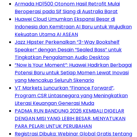
Armada HD1500 Otonom Hasil Retrofit Mulai
Beroperasi pada Sif Siang di Australia Barat
Huawei Cloud Umumkan Ekspansi Besar di
Indonesia dan Kemitraan AI Baru untuk Wujudkan
Kekuatan Utama AI ASEAN
Jazz Hipster Perkenalkan “3-Way Bookshelf
Speaker” dengan Desain “Sealed Bass” untuk
Tingkatkan Pengalaman Audio Desktop
“Now is Your Moment”: Huawei Hadirkan Berbagai
Potensi Baru untuk Setiap Momen Lewat Inovasi
yang Mencakup Seluruh Skenario
VT Markets Luncurkan “Finance Forward”,
Program CSR Lintasnegara yang Meningkatkan
Literasi Keuangan Generasi Muda
PADMA RUN BANDUNG 2026 KEMBALI DIGELAR
DENGAN MISI YANG LEBIH BESAR, MENYATUKAN
PARA PELARI UNTUK PERUBAHAN
Registrasi Dibuka: Webinar Global Gratis tentang