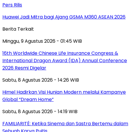
Pers Rilis
Huawei Jadi Mitra bagi Ajang GSMA M360 ASEAN 2026
Berita Terkait
Minggu, 9 Agustus 2026 - 01:45 WIB
16th Worldwide Chinese Life Insurance Congress &
International Dragon Award (IDA) Annual Conference
2026 Resmi Digelar
Sabtu, 8 Agustus 2026 - 14:26 WIB
Himel Hadirkan Visi Hunian Modern melalui Kampanye
Global “Dream Home”
Sabtu, 8 Agustus 2026 - 14:19 WIB
FAMILIARITÉ: Ketika Sinema dan Sastra Bertemu dalam
Sebuah Karya Puitis