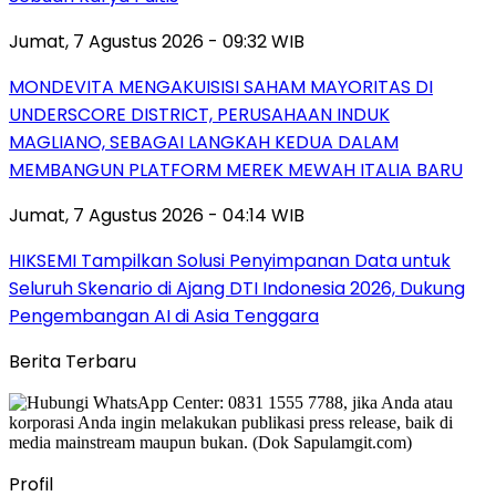
Jumat, 7 Agustus 2026 - 09:32 WIB
MONDEVITA MENGAKUISISI SAHAM MAYORITAS DI
UNDERSCORE DISTRICT, PERUSAHAAN INDUK
MAGLIANO, SEBAGAI LANGKAH KEDUA DALAM
MEMBANGUN PLATFORM MEREK MEWAH ITALIA BARU
Jumat, 7 Agustus 2026 - 04:14 WIB
HIKSEMI Tampilkan Solusi Penyimpanan Data untuk
Seluruh Skenario di Ajang DTI Indonesia 2026, Dukung
Pengembangan AI di Asia Tenggara
Berita Terbaru
Profil