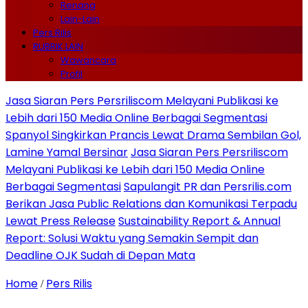
Renang
Lain-Lain
Pers Rilis
RUBRIK LAIN
Wawancara
Profil
Jasa Siaran Pers Persriliscom Melayani Publikasi ke
Lebih dari 150 Media Online Berbagai Segmentasi
Spanyol Singkirkan Prancis Lewat Drama Sembilan Gol,
Lamine Yamal Bersinar
Jasa Siaran Pers Persriliscom
Melayani Publikasi ke Lebih dari 150 Media Online
Berbagai Segmentasi
Sapulangit PR dan Persrilis.com
Berikan Jasa Public Relations dan Komunikasi Terpadu
Lewat Press Release
Sustainability Report & Annual
Report: Solusi Waktu yang Semakin Sempit dan
Deadline OJK Sudah di Depan Mata
Home
Pers Rilis
/