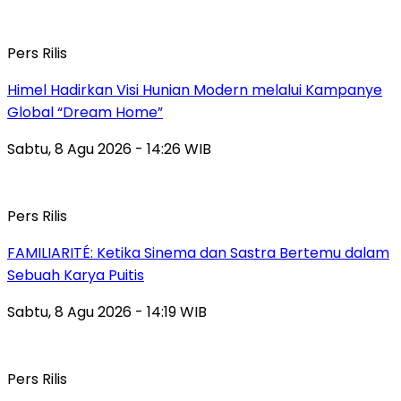
Pers Rilis
Himel Hadirkan Visi Hunian Modern melalui Kampanye
Global “Dream Home”
Sabtu, 8 Agu 2026 - 14:26 WIB
Pers Rilis
FAMILIARITÉ: Ketika Sinema dan Sastra Bertemu dalam
Sebuah Karya Puitis
Sabtu, 8 Agu 2026 - 14:19 WIB
Pers Rilis