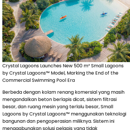
Crystal Lagoons Launches New 500 m² Small Lagoons
by Crystal Lagoons™ Model, Marking the End of the
Commercial Swimming Pool Era
Berbeda dengan kolam renang komersial yang masih
mengandalkan beton berlapis dicat, sistem filtrasi
besar, dan ruang mesin yang terlalu besar, Small
Lagoons by Crystal Lagoons™ menggunakan teknologi
bangunan dan pengoperasian miliknya. Sistem ini
menggabungkan solusi pelapis yang tidak