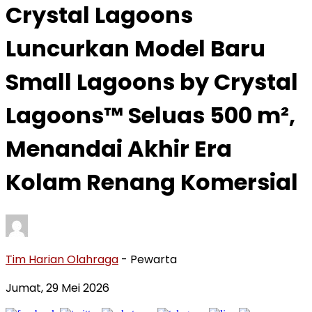
Crystal Lagoons
Luncurkan Model Baru
Small Lagoons by Crystal
Lagoons™ Seluas 500 m²,
Menandai Akhir Era
Kolam Renang Komersial
Tim Harian Olahraga
- Pewarta
Jumat, 29 Mei 2026