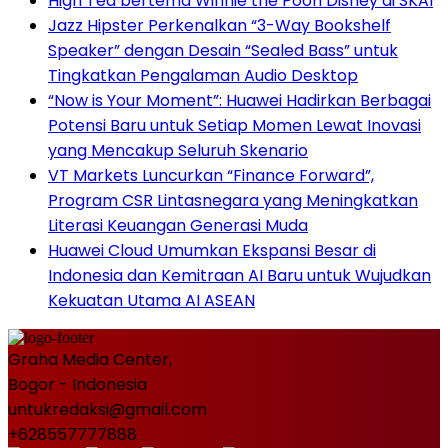
High Tea bertema Winnie the Pooh Disney di SKAI
Jazz Hipster Perkenalkan “3-Way Bookshelf
Speaker” dengan Desain “Sealed Bass” untuk
Tingkatkan Pengalaman Audio Desktop
“Now is Your Moment”: Huawei Hadirkan Berbagai
Potensi Baru untuk Setiap Momen Lewat Inovasi
yang Mencakup Seluruh Skenario
VT Markets Luncurkan “Finance Forward”,
Program CSR Lintasnegara yang Meningkatkan
Literasi Keuangan Generasi Muda
Huawei Cloud Umumkan Ekspansi Besar di
Indonesia dan Kemitraan AI Baru untuk Wujudkan
Kekuatan Utama AI ASEAN
Graha Media Center,
Bogor - Indonesia
untukredaksi@gmail.com
+628557777888