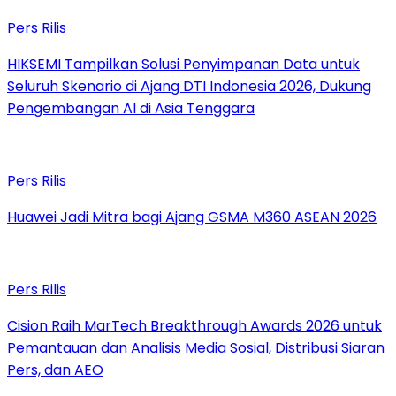
Pers Rilis
HIKSEMI Tampilkan Solusi Penyimpanan Data untuk
Seluruh Skenario di Ajang DTI Indonesia 2026, Dukung
Pengembangan AI di Asia Tenggara
Pers Rilis
Huawei Jadi Mitra bagi Ajang GSMA M360 ASEAN 2026
Pers Rilis
Cision Raih MarTech Breakthrough Awards 2026 untuk
Pemantauan dan Analisis Media Sosial, Distribusi Siaran
Pers, dan AEO