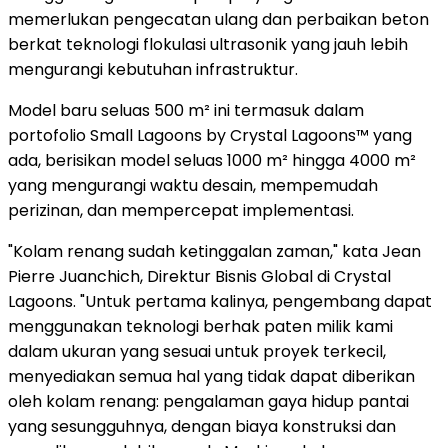
memerlukan pengecatan ulang dan perbaikan beton
berkat teknologi flokulasi ultrasonik yang jauh lebih
mengurangi kebutuhan infrastruktur.
Model baru seluas 500 m² ini termasuk dalam
portofolio Small Lagoons by Crystal Lagoons™ yang
ada, berisikan model seluas 1000 m² hingga 4000 m²
yang mengurangi waktu desain, mempemudah
perizinan, dan mempercepat implementasi.
"Kolam renang sudah ketinggalan zaman," kata Jean
Pierre Juanchich, Direktur Bisnis Global di Crystal
Lagoons. "Untuk pertama kalinya, pengembang dapat
menggunakan teknologi berhak paten milik kami
dalam ukuran yang sesuai untuk proyek terkecil,
menyediakan semua hal yang tidak dapat diberikan
oleh kolam renang: pengalaman gaya hidup pantai
yang sesungguhnya, dengan biaya konstruksi dan