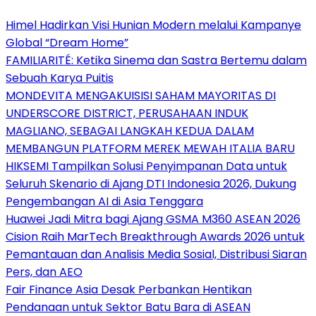
Himel Hadirkan Visi Hunian Modern melalui Kampanye
Global “Dream Home”
FAMILIARITÉ: Ketika Sinema dan Sastra Bertemu dalam
Sebuah Karya Puitis
MONDEVITA MENGAKUISISI SAHAM MAYORITAS DI
UNDERSCORE DISTRICT, PERUSAHAAN INDUK
MAGLIANO, SEBAGAI LANGKAH KEDUA DALAM
MEMBANGUN PLATFORM MEREK MEWAH ITALIA BARU
HIKSEMI Tampilkan Solusi Penyimpanan Data untuk
Seluruh Skenario di Ajang DTI Indonesia 2026, Dukung
Pengembangan AI di Asia Tenggara
Huawei Jadi Mitra bagi Ajang GSMA M360 ASEAN 2026
Cision Raih MarTech Breakthrough Awards 2026 untuk
Pemantauan dan Analisis Media Sosial, Distribusi Siaran
Pers, dan AEO
Fair Finance Asia Desak Perbankan Hentikan
Pendanaan untuk Sektor Batu Bara di ASEAN