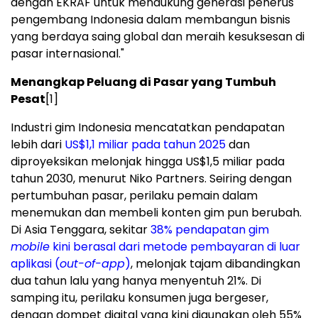
dengan EKRAF untuk mendukung generasi penerus
pengembang Indonesia dalam membangun bisnis
yang berdaya saing global dan meraih kesuksesan di
pasar internasional."
Menangkap Peluang di Pasar yang Tumbuh
Pesat
[1]
Industri gim Indonesia mencatatkan pendapatan
lebih dari
US$1,1 miliar pada tahun 2025
dan
diproyeksikan melonjak hingga US$1,5 miliar pada
tahun 2030, menurut Niko Partners. Seiring dengan
pertumbuhan pasar, perilaku pemain dalam
menemukan dan membeli konten gim pun berubah.
Di Asia Tenggara, sekitar
38% pendapatan gim
mobile
kini berasal dari metode pembayaran di luar
aplikasi (
out-of-app
)
, melonjak tajam dibandingkan
dua tahun lalu yang hanya menyentuh 21%. Di
samping itu, perilaku konsumen juga bergeser,
dengan dompet digital yang kini digunakan oleh 55%