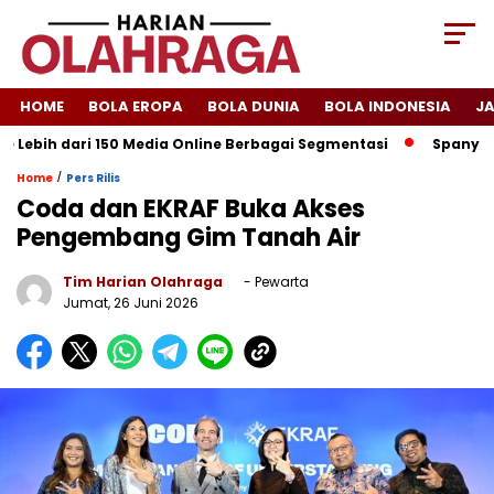
HOME
BOLA EROPA
BOLA DUNIA
BOLA INDONESIA
J
bih dari 150 Media Online Berbagai Segmentasi
Spanyol Singk
/
Home
Pers Rilis
Coda dan EKRAF Buka Akses
Pengembang Gim Tanah Air
Tim Harian Olahraga
- Pewarta
Jumat, 26 Juni 2026