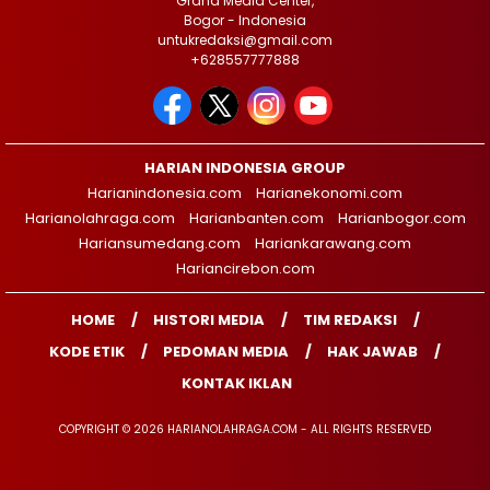
Graha Media Center,
Bogor - Indonesia
untukredaksi@gmail.com
+628557777888
HARIAN INDONESIA GROUP
Harianindonesia.com
Harianekonomi.com
Harianolahraga.com
Harianbanten.com
Harianbogor.com
Hariansumedang.com
Hariankarawang.com
Hariancirebon.com
HOME
HISTORI MEDIA
TIM REDAKSI
KODE ETIK
PEDOMAN MEDIA
HAK JAWAB
KONTAK IKLAN
COPYRIGHT © 2026 HARIANOLAHRAGA.COM - ALL RIGHTS RESERVED