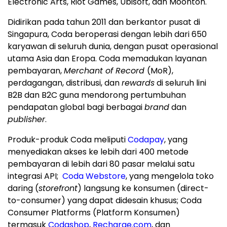
Electronic Arts, Riot Games, Ubisoft, dan Moonton.
Didirikan pada tahun 2011 dan berkantor pusat di
Singapura, Coda beroperasi dengan lebih dari 650
karyawan di seluruh dunia, dengan pusat operasional
utama Asia dan Eropa. Coda memadukan layanan
pembayaran,
Merchant of Record
(MoR),
perdagangan, distribusi, dan
rewards
di seluruh lini
B2B dan B2C guna mendorong pertumbuhan
pendapatan global bagi berbagai
brand
dan
publisher
.
Produk-produk Coda meliputi
Codapay
, yang
menyediakan akses ke lebih dari 400 metode
pembayaran di lebih dari 80 pasar melalui satu
integrasi API;
Coda Webstore
, yang mengelola toko
daring (
storefront
) langsung ke konsumen (direct-
to-consumer) yang dapat didesain khusus; Coda
Consumer Platforms (Platform Konsumen)
termasuk
Codashop
,
Recharge.com
, dan