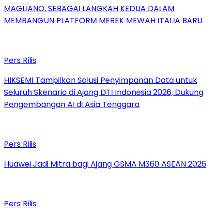
MAGLIANO, SEBAGAI LANGKAH KEDUA DALAM
MEMBANGUN PLATFORM MEREK MEWAH ITALIA BARU
Pers Rilis
HIKSEMI Tampilkan Solusi Penyimpanan Data untuk
Seluruh Skenario di Ajang DTI Indonesia 2026, Dukung
Pengembangan AI di Asia Tenggara
Pers Rilis
Huawei Jadi Mitra bagi Ajang GSMA M360 ASEAN 2026
Pers Rilis