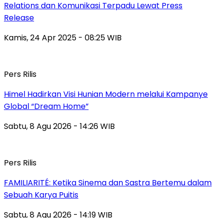
Relations dan Komunikasi Terpadu Lewat Press
Release
Kamis, 24 Apr 2025 - 08:25 WIB
Pers Rilis
Himel Hadirkan Visi Hunian Modern melalui Kampanye
Global “Dream Home”
Sabtu, 8 Agu 2026 - 14:26 WIB
Pers Rilis
FAMILIARITÉ: Ketika Sinema dan Sastra Bertemu dalam
Sebuah Karya Puitis
Sabtu, 8 Agu 2026 - 14:19 WIB