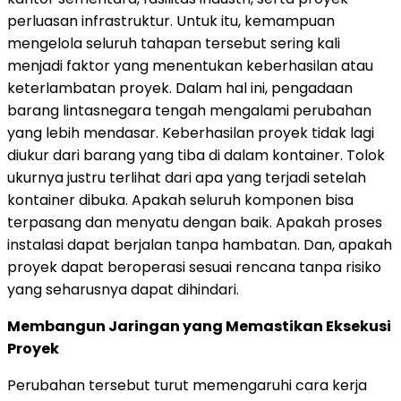
perluasan infrastruktur
.
Untuk itu, kemampuan
mengelola seluruh tahapan tersebut sering kali
menjadi faktor yang menentukan keberhasilan atau
keterlambatan proyek
.
Dalam hal ini, pengadaan
barang lintasnegara tengah mengalami perubahan
yang lebih mendasar.
Keberhasilan proyek tidak lagi
diukur dari barang yang tiba di dalam kontainer
.
Tolok
ukurnya justru terlihat dari apa yang terjadi setelah
kontainer dibuk
a.
Apakah seluruh komponen bisa
terpasang dan menyatu dengan ba
ik.
Apakah proses
instalasi dapat berjalan tanpa hambata
n.
Dan, apakah
proyek dapat beroperasi sesuai rencana tanpa risiko
yang seharusnya dapat dihindari.
Membangun Jaringan yang Memastikan Eksekusi
Proyek
Perubahan tersebut turut memengaruhi cara kerja