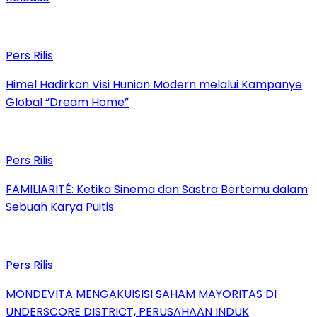
Pers Rilis
Himel Hadirkan Visi Hunian Modern melalui Kampanye
Global “Dream Home”
Pers Rilis
FAMILIARITÉ: Ketika Sinema dan Sastra Bertemu dalam
Sebuah Karya Puitis
Pers Rilis
MONDEVITA MENGAKUISISI SAHAM MAYORITAS DI
UNDERSCORE DISTRICT, PERUSAHAAN INDUK