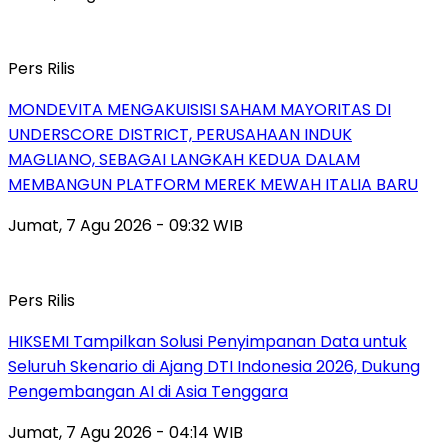
Pers Rilis
MONDEVITA MENGAKUISISI SAHAM MAYORITAS DI
UNDERSCORE DISTRICT, PERUSAHAAN INDUK
MAGLIANO, SEBAGAI LANGKAH KEDUA DALAM
MEMBANGUN PLATFORM MEREK MEWAH ITALIA BARU
Jumat, 7 Agu 2026 - 09:32 WIB
Pers Rilis
HIKSEMI Tampilkan Solusi Penyimpanan Data untuk
Seluruh Skenario di Ajang DTI Indonesia 2026, Dukung
Pengembangan AI di Asia Tenggara
Jumat, 7 Agu 2026 - 04:14 WIB