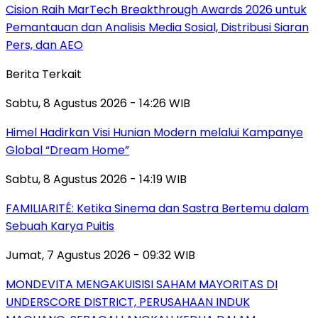
Cision Raih MarTech Breakthrough Awards 2026 untuk
Pemantauan dan Analisis Media Sosial, Distribusi Siaran
Pers, dan AEO
Berita Terkait
Sabtu, 8 Agustus 2026 - 14:26 WIB
Himel Hadirkan Visi Hunian Modern melalui Kampanye
Global “Dream Home”
Sabtu, 8 Agustus 2026 - 14:19 WIB
FAMILIARITÉ: Ketika Sinema dan Sastra Bertemu dalam
Sebuah Karya Puitis
Jumat, 7 Agustus 2026 - 09:32 WIB
MONDEVITA MENGAKUISISI SAHAM MAYORITAS DI
UNDERSCORE DISTRICT, PERUSAHAAN INDUK