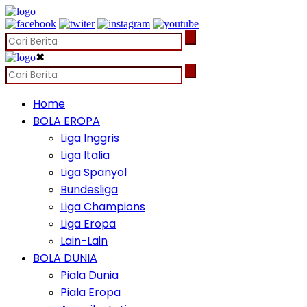
✖
Home
BOLA EROPA
Liga Inggris
Liga Italia
Liga Spanyol
Bundesliga
Liga Champions
Liga Eropa
Lain-Lain
BOLA DUNIA
Piala Dunia
Piala Eropa