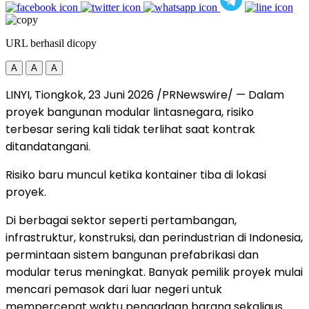
URL berhasil dicopy
A
A
A
LINYI, Tiongkok, 23 Juni 2026 /PRNewswire/ — Dalam
proyek bangunan modular lintasnegara, risiko
terbesar sering kali tidak terlihat saat kontrak
ditandatangani.
Risiko baru muncul ketika kontainer tiba di lokasi
proyek.
Di berbagai sektor seperti pertambangan,
infrastruktur, konstruksi, dan perindustrian di Indonesia,
permintaan sistem bangunan prefabrikasi dan
modular terus meningkat. Banyak pemilik proyek mulai
mencari pemasok dari luar negeri untuk
mempercepat waktu pengadaan barang sekaligus