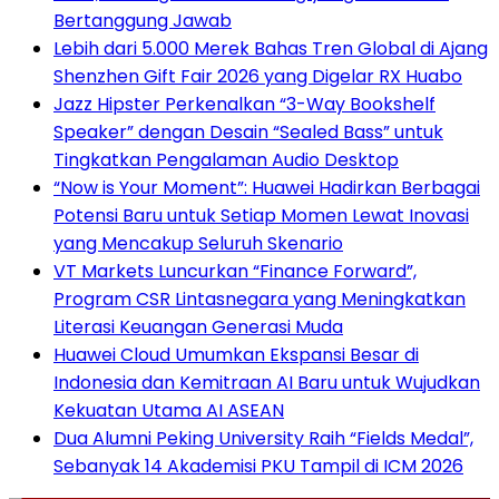
Bertanggung Jawab
Lebih dari 5.000 Merek Bahas Tren Global di Ajang
Shenzhen Gift Fair 2026 yang Digelar RX Huabo
Jazz Hipster Perkenalkan “3-Way Bookshelf
Speaker” dengan Desain “Sealed Bass” untuk
Tingkatkan Pengalaman Audio Desktop
“Now is Your Moment”: Huawei Hadirkan Berbagai
Potensi Baru untuk Setiap Momen Lewat Inovasi
yang Mencakup Seluruh Skenario
VT Markets Luncurkan “Finance Forward”,
Program CSR Lintasnegara yang Meningkatkan
Literasi Keuangan Generasi Muda
Huawei Cloud Umumkan Ekspansi Besar di
Indonesia dan Kemitraan AI Baru untuk Wujudkan
Kekuatan Utama AI ASEAN
Dua Alumni Peking University Raih “Fields Medal”,
Sebanyak 14 Akademisi PKU Tampil di ICM 2026