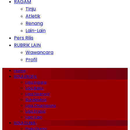
RAGAM
Tinju
Atletik
Renang
Lain-Lain
Pers Rilis
RUBRIK LAIN
Wawancara
Profil
Home
BOLA EROPA
Liga Inggris
Liga Italia
Liga Spanyol
Bundesliga
Liga Champions
Liga Eropa
Lain-Lain
BOLA DUNIA
Piala Dunia