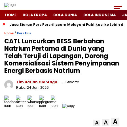
HOME
BOLA EROPA
BOLA DUNIA
BOLA INDONESIA
J
Jasa Siaran Pers Persriliscom Melayani Publikasi ke Lebih d
/
Home
Pers Rilis
CATL Luncurkan BESS Berbahan
Natrium Pertama di Dunia yang
Telah Teruji di Lapangan, Dorong
Komersialisasi Sistem Penyimpanan
Energi Berbasis Natrium
Tim Harian Olahraga
- Pewarta
Rabu, 24 Juni 2026
A
A
A