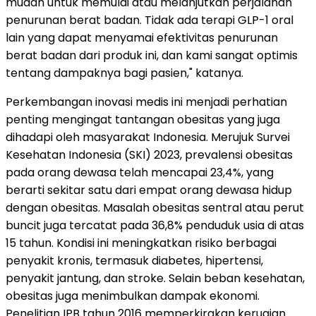
mudah untuk memulai atau melanjutkan perjalanan
penurunan berat badan. Tidak ada terapi GLP-1 oral
lain yang dapat menyamai efektivitas penurunan
berat badan dari produk ini, dan kami sangat optimis
tentang dampaknya bagi pasien," katanya.
Perkembangan inovasi medis ini menjadi perhatian
penting mengingat tantangan obesitas yang juga
dihadapi oleh masyarakat Indonesia. Merujuk Survei
Kesehatan Indonesia (SKI) 2023, prevalensi obesitas
pada orang dewasa telah mencapai 23,4%, yang
berarti sekitar satu dari empat orang dewasa hidup
dengan obesitas. Masalah obesitas sentral atau perut
buncit juga tercatat pada 36,8% penduduk usia di atas
15 tahun. Kondisi ini meningkatkan risiko berbagai
penyakit kronis, termasuk diabetes, hipertensi,
penyakit jantung, dan stroke. Selain beban kesehatan,
obesitas juga menimbulkan dampak ekonomi.
Penelitian IPB tahun 2016 memperkirakan kerugian