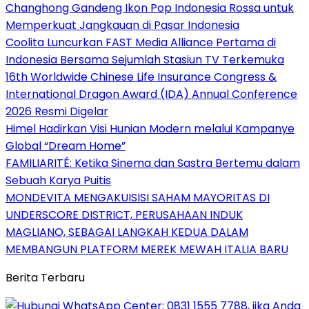
Changhong Gandeng Ikon Pop Indonesia Rossa untuk
Memperkuat Jangkauan di Pasar Indonesia
Coolita Luncurkan FAST Media Alliance Pertama di
Indonesia Bersama Sejumlah Stasiun TV Terkemuka
16th Worldwide Chinese Life Insurance Congress &
International Dragon Award (IDA) Annual Conference
2026 Resmi Digelar
Himel Hadirkan Visi Hunian Modern melalui Kampanye
Global “Dream Home”
FAMILIARITÉ: Ketika Sinema dan Sastra Bertemu dalam
Sebuah Karya Puitis
MONDEVITA MENGAKUISISI SAHAM MAYORITAS DI
UNDERSCORE DISTRICT, PERUSAHAAN INDUK
MAGLIANO, SEBAGAI LANGKAH KEDUA DALAM
MEMBANGUN PLATFORM MEREK MEWAH ITALIA BARU
Berita Terbaru