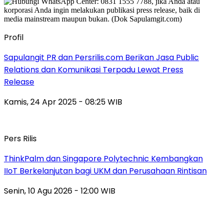
Profil
Sapulangit PR dan Persrilis.com Berikan Jasa Public
Relations dan Komunikasi Terpadu Lewat Press
Release
Kamis, 24 Apr 2025 - 08:25 WIB
Pers Rilis
ThinkPalm dan Singapore Polytechnic Kembangkan
IIoT Berkelanjutan bagi UKM dan Perusahaan Rintisan
Senin, 10 Agu 2026 - 12:00 WIB