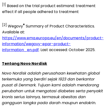
[1]
Based on the trial product estimand: treatment
effect if all people adhered to treatment
[2]
®
Wegovy
Summary of Product Characteristics.
Available at:
https://www.ema.europa.eu/en/documents/product-
information/wegovy-epar-product-
information_en.pdf
. Last accessed: October 2025.
Tentang Novo Nordisk
Novo Nordisk adalah perusahaan kesehatan global
terkemuka yang berdiri sejak 1923 dan berkantor
pusat di Denmark. Tujuan kami adalah mendorong
perubahan untuk mengatasi diabetes serta penyakit
kronis serius lainnya, termasuk obesitas dan
gangguan langka pada darah maupun endokrin.