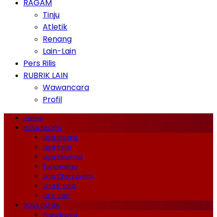
RAGAM
Tinju
Atletik
Renang
Lain-Lain
Pers Rilis
RUBRIK LAIN
Wawancara
Profil
Home
BOLA EROPA
Liga Inggris
Liga Italia
Liga Spanyol
Bundesliga
Liga Champions
Liga Eropa
Lain-Lain
BOLA DUNIA
Piala Dunia