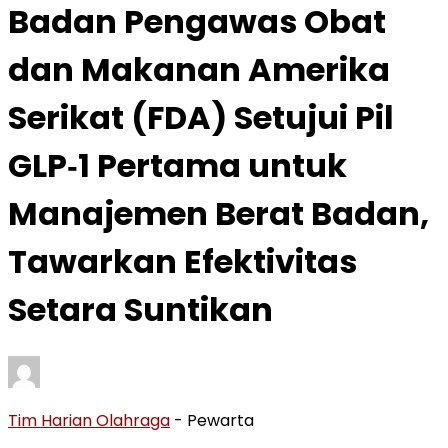
Badan Pengawas Obat
dan Makanan Amerika
Serikat (FDA) Setujui Pil
GLP‑1 Pertama untuk
Manajemen Berat Badan,
Tawarkan Efektivitas
Setara Suntikan
Tim Harian Olahraga
- Pewarta