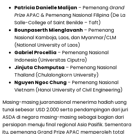
Patricia Danielle Malijan
– Pemenang
Grand
Prize
APAC & Pemenang Nasional Filipina (De La
Salle-College of Saint Benilde – Taft)
Bounpaserth Mienglavanh
– Pemenang
Nasional Kamboja, Laos, dan Myanmar/CLM
(National University of Laos)
Gabriel Procellia
– Pemenang Nasional
Indonesia (Universitas Ciputra)
Jinjuta Chomputsa
– Pemenang Nasional
Thailand (Chulalongkorn University)
Nguyen Ngoc Chung
– Pemenang Nasional
Vietnam (Hanoi University of Civil Engineering)
Masing-masing juaranasional menerima hadiah uang
tunai sebesar USD 2.000 serta pendampingan dari juri
ASDA di negara masing-masing sebagai bagian dari
persiapan menuju final regional Asia Pasifik. Sementara
itu, pemenang Grand Prize APAC memperoleh total