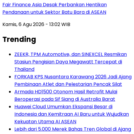
Fair Finance Asia Desak Perbankan Hentikan
Pendanaan untuk Sektor Batu Bara di ASEAN
Kamis, 6 Agu 2026 - 13:02 WIB
Trending
ZEEKR, TPM Automotive, dan SINEXCEL Resmikan
Stasiun Pengisian Daya Megawatt Tercepat di
Thailand
FORKAB KPS Nusantara Karawang 2026 Jadi Ajang
Pembinaan Atlet dan Pelestarian Pencak Silat
Armada HD1500 Otonom Hasil Retrofit Mulai
Beroperasi pada Sif Siang di Australia Barat
Huawei Cloud Umumkan Ekspansi Besar di
Indonesia dan Kemitraan AI Baru untuk Wujudkan
Kekuatan Utama AI ASEAN
Lebih dari 5.000 Merek Bahas Tren Global di Ajang