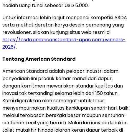
hadiah uang tunai sebesar USD 5.000.
Untuk informasi lebih lanjut mengenai kompetisi ASDA
serta melihat deretan karya desain pemenang yang
revolusioner, silakan kunjungi situs web resmi di
https://asda.americanstandard-apac.com/winners-
2026/
.
Tentang American Standard
American Standard adalah pelopor industri dalam
penyediaan lini produk kamar mandi dan dapur,
dengan komitmen mewariskan standar kualitas dan
inovasi tak tertandingi selama lebih dari 150 tahun.
Kami digerakkan oleh semangat untuk terus
menyempurnakan kualitas kehidupan sehari-hari, baik
melalui terobosan berskala besar maupun sentuhan-
sentuhan kecil yang berarti. Mulai dari inovasi dudukan
toilet mutakhir hingga jajaran keran dapur terbaik di