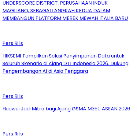
UNDERSCORE DISTRICT, PERUSAHAAN INDUK
MAGLIANO, SEBAGAI LANGKAH KEDUA DALAM
MEMBANGUN PLATFORM MEREK MEWAH ITALIA BARU
Pers Rilis
HIKSEMI Tampilkan Solusi Penyimpanan Data untuk
Seluruh Skenario di Ajang DTI Indonesia 2026, Dukung
Pengembangan AI di Asia Tenggara
Pers Rilis
Huawei Jadi Mitra bagi Ajang GSMA M360 ASEAN 2026
Pers Rilis