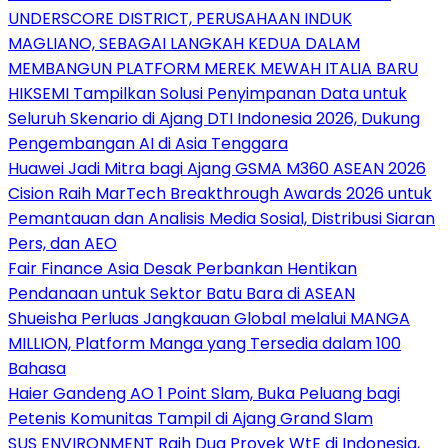
UNDERSCORE DISTRICT, PERUSAHAAN INDUK
MAGLIANO, SEBAGAI LANGKAH KEDUA DALAM
MEMBANGUN PLATFORM MEREK MEWAH ITALIA BARU
HIKSEMI Tampilkan Solusi Penyimpanan Data untuk
Seluruh Skenario di Ajang DTI Indonesia 2026, Dukung
Pengembangan AI di Asia Tenggara
Huawei Jadi Mitra bagi Ajang GSMA M360 ASEAN 2026
Cision Raih MarTech Breakthrough Awards 2026 untuk
Pemantauan dan Analisis Media Sosial, Distribusi Siaran
Pers, dan AEO
Fair Finance Asia Desak Perbankan Hentikan
Pendanaan untuk Sektor Batu Bara di ASEAN
Shueisha Perluas Jangkauan Global melalui MANGA
MILLION, Platform Manga yang Tersedia dalam 100
Bahasa
Haier Gandeng AO 1 Point Slam, Buka Peluang bagi
Petenis Komunitas Tampil di Ajang Grand Slam
SUS ENVIRONMENT Raih Dua Proyek WtE di Indonesia,