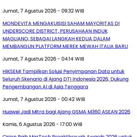
Jumat, 7 Agustus 2026 - 09:32 WIB
MONDEVITA MENGAKUISISI SAHAM MAYORITAS DI
UNDERSCORE DISTRICT, PERUSAHAAN INDUK
MAGLIANO, SEBAGAI LANGKAH KEDUA DALAM
MEMBANGUN PLATFORM MEREK MEWAH ITALIA BARU
Jumat, 7 Agustus 2026 - 04:14 WIB
HIKSEMI Tampilkan Solusi Penyimpanan Data untuk
Seluruh Skenario di Ajang DTI Indonesia 2026, Dukung
Pengembangan AI di Asia Tenggara
Jumat, 7 Agustus 2026 - 00:42 WIB
Huawei Jadi Mitra bagi Ajang GSMA M360 ASEAN 2026
Kamis, 6 Agustus 2026 - 17:00 WIB
Cision Raih MarTech Breakthrough Awards 2026 untuk