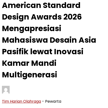
American Standard
Design Awards 2026
Mengapresiasi
Mahasiswa Desain Asia
Pasifik lewat Inovasi
Kamar Mandi
Multigenerasi
Tim Harian Olahraga
- Pewarta