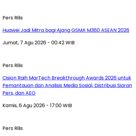
Pers Rilis
Huawei Jadi Mitra bagi Ajang GSMA M360 ASEAN 2026
Jumat, 7 Agu 2026 - 00:42 WIB
Pers Rilis
Cision Raih MarTech Breakthrough Awards 2026 untuk
Pemantauan dan Analisis Media Sosial, Distribusi Siaran
Pers, dan AEO
Kamis, 6 Agu 2026 - 17:00 WIB
Pers Rilis