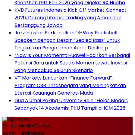
Shenzhen Gift Fair 2026 yang Digelar RX Huabo
KVB Futures Indonesia Kick Off Market Connect
2026, Dorong Literasi Trading yang Aman dan
Bertanggung Jawab
Jazz Hipster Perkenalkan “3-Way Bookshelf
Speaker” dengan Desain “Sealed Bass” untuk
Tingkatkan Pengalaman Audio Desktop
“Now is Your Moment”: Huawei Hadirkan Berbagai
Potensi Baru untuk Setiap Momen Lewat Inovasi
yang Mencakup Seluruh Skenario
VT Markets Luncurkan “Finance Forward”,
Program CSR Lintasnegara yang Meningkatkan
Literasi Keuangan Generasi Muda
Dua Alumni Peking University Raih “Fields Medal”,
Sebanyak 14 Akademisi PKU Tampil di ICM 2026
Graha Media Center,
Bogor - Indonesia