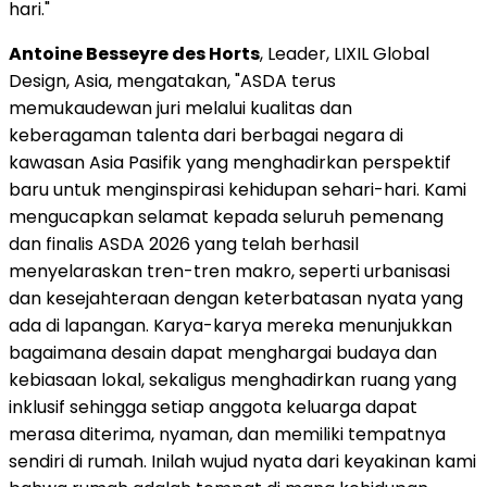
hari."
Antoine Besseyre des Horts
, Leader, LIXIL Global
Design, Asia, mengatakan, "ASDA terus
memukaudewan juri melalui kualitas dan
keberagaman talenta dari berbagai negara di
kawasan Asia Pasifik yang menghadirkan perspektif
baru untuk menginspirasi kehidupan sehari-hari. Kami
mengucapkan selamat kepada seluruh pemenang
dan finalis ASDA 2026 yang telah berhasil
menyelaraskan tren-tren makro, seperti urbanisasi
dan kesejahteraan dengan keterbatasan nyata yang
ada di lapangan. Karya-karya mereka menunjukkan
bagaimana desain dapat menghargai budaya dan
kebiasaan lokal, sekaligus menghadirkan ruang yang
inklusif sehingga setiap anggota keluarga dapat
merasa diterima, nyaman, dan memiliki tempatnya
sendiri di rumah. Inilah wujud nyata dari keyakinan kami