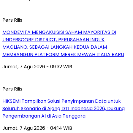
Pers Rilis
MONDEVITA MENGAKUISISI SAHAM MAYORITAS DI
UNDERSCORE DISTRICT, PERUSAHAAN INDUK
MAGLIANO, SEBAGAI LANGKAH KEDUA DALAM
MEMBANGUN PLATFORM MEREK MEWAH ITALIA BARU
Jumat, 7 Agu 2026 - 09:32 WIB
Pers Rilis
HIKSEMI Tampilkan Solusi Penyimpanan Data untuk
Seluruh Skenario di Ajang DTI Indonesia 2026, Dukung
Pengembangan AI di Asia Tenggara
Jumat, 7 Agu 2026 - 04:14 WIB