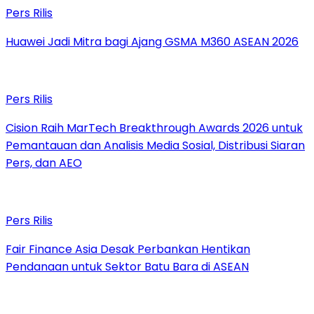
Pers Rilis
Huawei Jadi Mitra bagi Ajang GSMA M360 ASEAN 2026
Pers Rilis
Cision Raih MarTech Breakthrough Awards 2026 untuk
Pemantauan dan Analisis Media Sosial, Distribusi Siaran
Pers, dan AEO
Pers Rilis
Fair Finance Asia Desak Perbankan Hentikan
Pendanaan untuk Sektor Batu Bara di ASEAN