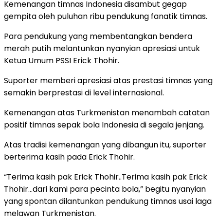
Kemenangan timnas Indonesia disambut gegap
gempita oleh puluhan ribu pendukung fanatik timnas.
Para pendukung yang membentangkan bendera
merah putih melantunkan nyanyian apresiasi untuk
Ketua Umum PSSI Erick Thohir.
Suporter memberi apresiasi atas prestasi timnas yang
semakin berprestasi di level internasional.
Kemenangan atas Turkmenistan menambah catatan
positif timnas sepak bola Indonesia di segala jenjang.
Atas tradisi kemenangan yang dibangun itu, suporter
berterima kasih pada Erick Thohir.
“Terima kasih pak Erick Thohir..Terima kasih pak Erick
Thohir…dari kami para pecinta bola,” begitu nyanyian
yang spontan dilantunkan pendukung timnas usai laga
melawan Turkmenistan.