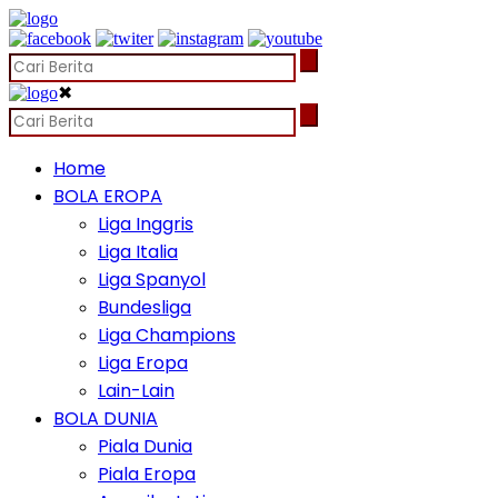
✖
Home
BOLA EROPA
Liga Inggris
Liga Italia
Liga Spanyol
Bundesliga
Liga Champions
Liga Eropa
Lain-Lain
BOLA DUNIA
Piala Dunia
Piala Eropa