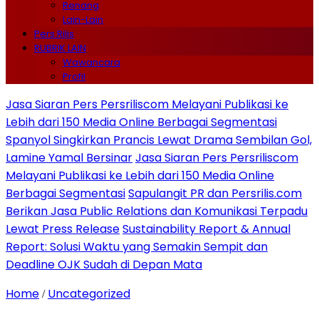
Renang
Lain-Lain
Pers Rilis
RUBRIK LAIN
Wawancara
Profil
Jasa Siaran Pers Persriliscom Melayani Publikasi ke
Lebih dari 150 Media Online Berbagai Segmentasi
Spanyol Singkirkan Prancis Lewat Drama Sembilan Gol,
Lamine Yamal Bersinar
Jasa Siaran Pers Persriliscom
Melayani Publikasi ke Lebih dari 150 Media Online
Berbagai Segmentasi
Sapulangit PR dan Persrilis.com
Berikan Jasa Public Relations dan Komunikasi Terpadu
Lewat Press Release
Sustainability Report & Annual
Report: Solusi Waktu yang Semakin Sempit dan
Deadline OJK Sudah di Depan Mata
Home
Uncategorized
/