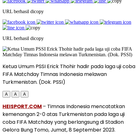
URL berhasil dicopy
URL berhasil dicopy
Ketua Umum PSSI Erick Thohir hadir pada laga uji coba
FIFA Matchday Timnas Indonesia melawan
Turkmenistan. (Dok. PSSI)
A
A
A
HEISPORT.COM
– Timnas Indonesia mencatatkan
kemenangan 2-0 atas Turkmenistan pada laga uji
coba FIFA Matchday yang berlangsung di Stadion
Gelora Bung Tomo, Jumat, 8 September 2023.