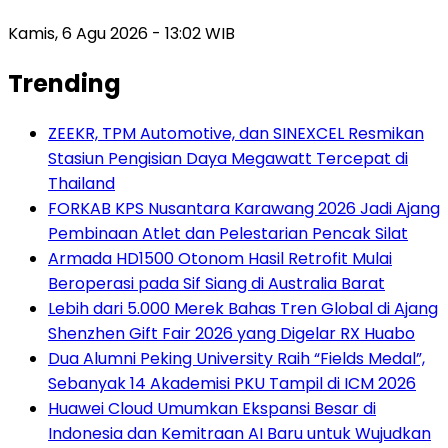
Kamis, 6 Agu 2026 - 13:02 WIB
Trending
ZEEKR, TPM Automotive, dan SINEXCEL Resmikan
Stasiun Pengisian Daya Megawatt Tercepat di
Thailand
FORKAB KPS Nusantara Karawang 2026 Jadi Ajang
Pembinaan Atlet dan Pelestarian Pencak Silat
Armada HD1500 Otonom Hasil Retrofit Mulai
Beroperasi pada Sif Siang di Australia Barat
Lebih dari 5.000 Merek Bahas Tren Global di Ajang
Shenzhen Gift Fair 2026 yang Digelar RX Huabo
Dua Alumni Peking University Raih “Fields Medal”,
Sebanyak 14 Akademisi PKU Tampil di ICM 2026
Huawei Cloud Umumkan Ekspansi Besar di
Indonesia dan Kemitraan AI Baru untuk Wujudkan