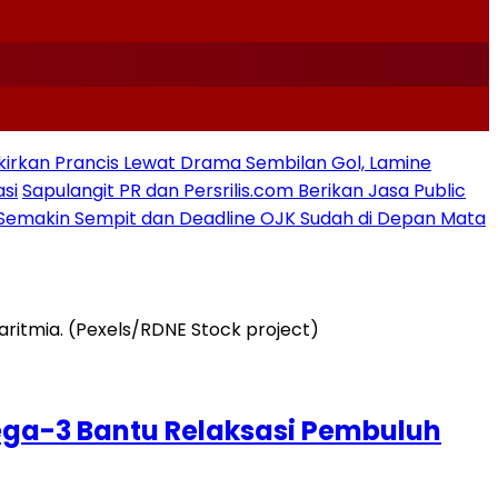
kirkan Prancis Lewat Drama Sembilan Gol, Lamine
asi
Sapulangit PR dan Persrilis.com Berikan Jasa Public
ng Semakin Sempit dan Deadline OJK Sudah di Depan Mata
ga-3 Bantu Relaksasi Pembuluh