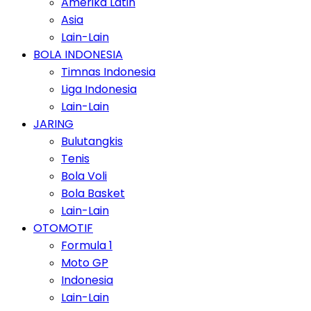
Amerika Latin
Asia
Lain-Lain
BOLA INDONESIA
Timnas Indonesia
Liga Indonesia
Lain-Lain
JARING
Bulutangkis
Tenis
Bola Voli
Bola Basket
Lain-Lain
OTOMOTIF
Formula 1
Moto GP
Indonesia
Lain-Lain