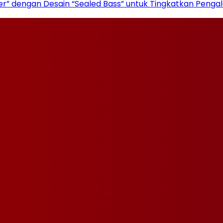
er” dengan Desain “Sealed Bass” untuk Tingkatkan Peng