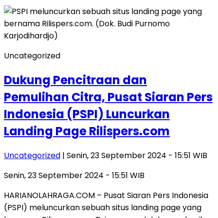
Uncategorized
Dukung Pencitraan dan
Pemulihan Citra, Pusat Siaran Pers
Indonesia (PSPI) Luncurkan
Landing Page Rilispers.com
Uncategorized
| Senin, 23 September 2024 - 15:51 WIB
Senin, 23 September 2024 - 15:51 WIB
HARIANOLAHRAGA.COM – Pusat Siaran Pers Indonesia
(PSPI) meluncurkan sebuah situs landing page yang