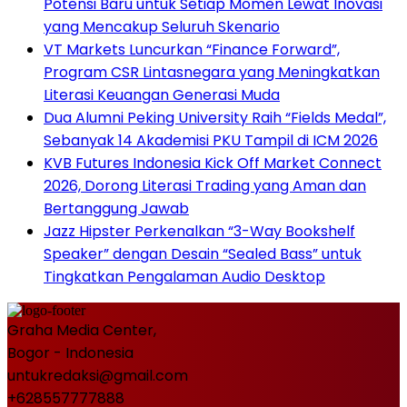
Potensi Baru untuk Setiap Momen Lewat Inovasi
yang Mencakup Seluruh Skenario
VT Markets Luncurkan “Finance Forward”,
Program CSR Lintasnegara yang Meningkatkan
Literasi Keuangan Generasi Muda
Dua Alumni Peking University Raih “Fields Medal”,
Sebanyak 14 Akademisi PKU Tampil di ICM 2026
KVB Futures Indonesia Kick Off Market Connect
2026, Dorong Literasi Trading yang Aman dan
Bertanggung Jawab
Jazz Hipster Perkenalkan “3-Way Bookshelf
Speaker” dengan Desain “Sealed Bass” untuk
Tingkatkan Pengalaman Audio Desktop
Graha Media Center,
Bogor - Indonesia
untukredaksi@gmail.com
+628557777888