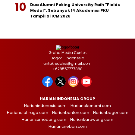
Dua Alumni Peking University Raih “Fields
Medal”, Sebanyak 14 Akademisi PKU
Tampil di ICM 2026
Graha Media Center,
Bogor - Indonesia
untukredaksi@gmail.com
+628557777888
HARIAN INDONESIA GROUP
Harianindonesia.com
Harianekonomi.com
Harianolahraga.com
Harianbanten.com
Harianbogor.com
Hariansumedang.com
Hariankarawang.com
Hariancirebon.com