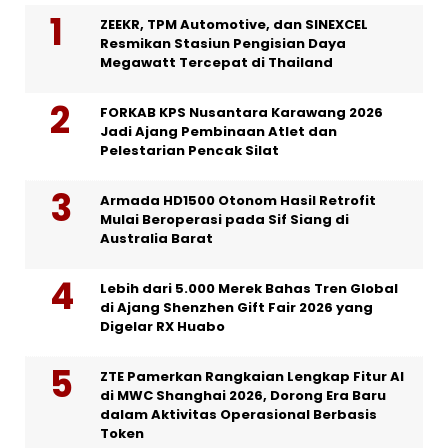
ZEEKR, TPM Automotive, dan SINEXCEL
Resmikan Stasiun Pengisian Daya
Megawatt Tercepat di Thailand
FORKAB KPS Nusantara Karawang 2026
Jadi Ajang Pembinaan Atlet dan
Pelestarian Pencak Silat
Armada HD1500 Otonom Hasil Retrofit
Mulai Beroperasi pada Sif Siang di
Australia Barat
Lebih dari 5.000 Merek Bahas Tren Global
di Ajang Shenzhen Gift Fair 2026 yang
Digelar RX Huabo
ZTE Pamerkan Rangkaian Lengkap Fitur AI
di MWC Shanghai 2026, Dorong Era Baru
dalam Aktivitas Operasional Berbasis
Token