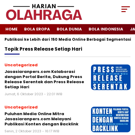
HOME
BOLA EROPA
BOLA DUNIA
BOLA INDONESIA
J
i Publikasi ke Lebih dari 150 Media Online Berbagai Segmentasi
Topik
Press Release Setiap Hari
Uncategorized
Jasasiaranpers.com Kolaborasi
dengan Portal Berita, Dukung Press
Release Serentak dan Press Release
Setiap Hari
Jumat, 6 Oktober 2023 - 22:01 WIB
Uncategorized
Puluhan Media Online Mitra
Jasasiaranpers.com Melayani
Publikasi Konten dengan Backlink
Senin, 2 Oktober 2023 - 16:17 WIB