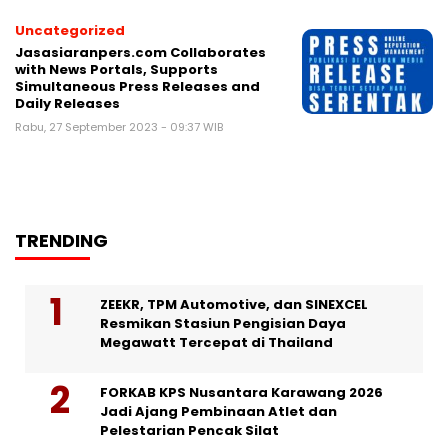
Uncategorized
Jasasiaranpers.com Collaborates
with News Portals, Supports
Simultaneous Press Releases and
Daily Releases
Rabu, 27 September 2023 - 09:37 WIB
TRENDING
ZEEKR, TPM Automotive, dan SINEXCEL
Resmikan Stasiun Pengisian Daya
Megawatt Tercepat di Thailand
FORKAB KPS Nusantara Karawang 2026
Jadi Ajang Pembinaan Atlet dan
Pelestarian Pencak Silat