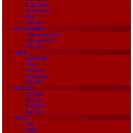
Piala Eropa
Amerika Latin
Asia
Lain-Lain
BOLA INDONESIA
Timnas Indonesia
Liga Indonesia
Lain-Lain
JARING
Bulutangkis
Tenis
Bola Voli
Bola Basket
Lain-Lain
OTOMOTIF
Formula 1
Moto GP
Indonesia
Lain-Lain
RAGAM
Tinju
Atletik