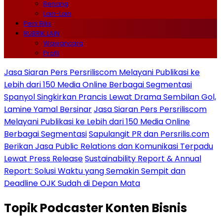
Renang
Lain-Lain
Pers Rilis
RUBRIK LAIN
Wawancara
Profil
Jasa Siaran Pers Persriliscom Melayani Publikasi ke
Lebih dari 150 Media Online Berbagai Segmentasi
Spanyol Singkirkan Prancis Lewat Drama Sembilan Gol,
Lamine Yamal Bersinar
Jasa Siaran Pers Persriliscom
Melayani Publikasi ke Lebih dari 150 Media Online
Berbagai Segmentasi
Sapulangit PR dan Persrilis.com
Berikan Jasa Public Relations dan Komunikasi Terpadu
Lewat Press Release
Sustainability Report & Annual
Report: Solusi Waktu yang Semakin Sempit dan
Deadline OJK Sudah di Depan Mata
Topik
Podcaster Konten Bisnis