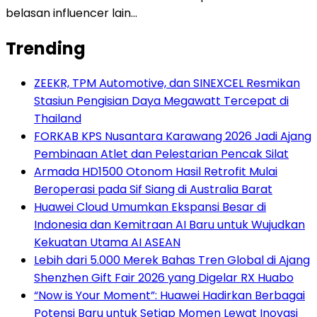
belasan influencer lain…
Trending
ZEEKR, TPM Automotive, dan SINEXCEL Resmikan
Stasiun Pengisian Daya Megawatt Tercepat di
Thailand
FORKAB KPS Nusantara Karawang 2026 Jadi Ajang
Pembinaan Atlet dan Pelestarian Pencak Silat
Armada HD1500 Otonom Hasil Retrofit Mulai
Beroperasi pada Sif Siang di Australia Barat
Huawei Cloud Umumkan Ekspansi Besar di
Indonesia dan Kemitraan AI Baru untuk Wujudkan
Kekuatan Utama AI ASEAN
Lebih dari 5.000 Merek Bahas Tren Global di Ajang
Shenzhen Gift Fair 2026 yang Digelar RX Huabo
“Now is Your Moment”: Huawei Hadirkan Berbagai
Potensi Baru untuk Setiap Momen Lewat Inovasi