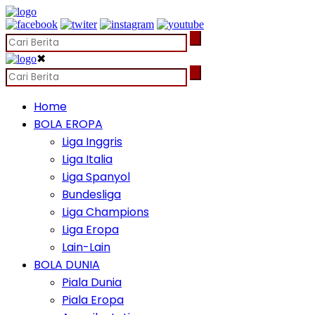
✖
Home
BOLA EROPA
Liga Inggris
Liga Italia
Liga Spanyol
Bundesliga
Liga Champions
Liga Eropa
Lain-Lain
BOLA DUNIA
Piala Dunia
Piala Eropa