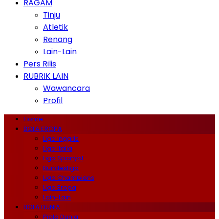
RAGAM
Tinju
Atletik
Renang
Lain-Lain
Pers Rilis
RUBRIK LAIN
Wawancara
Profil
Home
BOLA EROPA
Liga Inggris
Liga Italia
Liga Spanyol
Bundesliga
Liga Champions
Liga Eropa
Lain-Lain
BOLA DUNIA
Piala Dunia