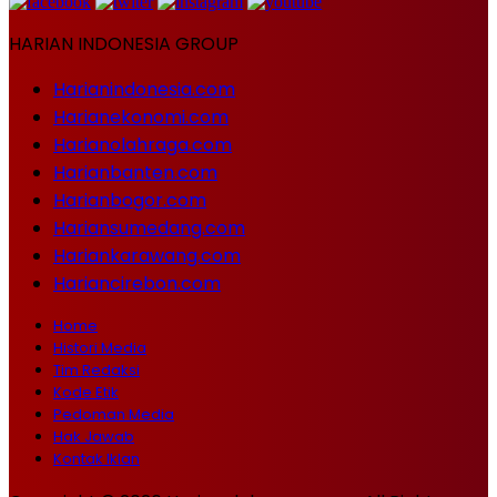
HARIAN INDONESIA GROUP
Harianindonesia.com
Harianekonomi.com
Harianolahraga.com
Harianbanten.com
Harianbogor.com
Hariansumedang.com
Hariankarawang.com
Hariancirebon.com
Home
Histori Media
Tim Redaksi
Kode Etik
Pedoman Media
Hak Jawab
Kontak Iklan