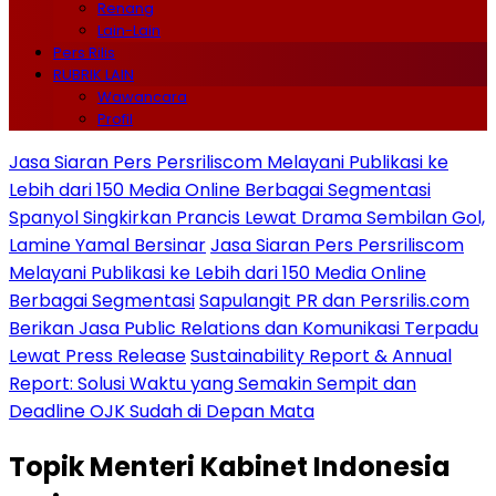
Renang
Lain-Lain
Pers Rilis
RUBRIK LAIN
Wawancara
Profil
Jasa Siaran Pers Persriliscom Melayani Publikasi ke
Lebih dari 150 Media Online Berbagai Segmentasi
Spanyol Singkirkan Prancis Lewat Drama Sembilan Gol,
Lamine Yamal Bersinar
Jasa Siaran Pers Persriliscom
Melayani Publikasi ke Lebih dari 150 Media Online
Berbagai Segmentasi
Sapulangit PR dan Persrilis.com
Berikan Jasa Public Relations dan Komunikasi Terpadu
Lewat Press Release
Sustainability Report & Annual
Report: Solusi Waktu yang Semakin Sempit dan
Deadline OJK Sudah di Depan Mata
Topik
Menteri Kabinet Indonesia