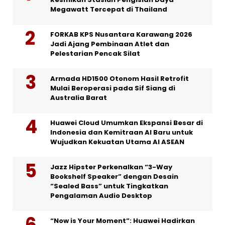
Megawatt Tercepat di Thailand
FORKAB KPS Nusantara Karawang 2026
Jadi Ajang Pembinaan Atlet dan
Pelestarian Pencak Silat
Armada HD1500 Otonom Hasil Retrofit
Mulai Beroperasi pada Sif Siang di
Australia Barat
Huawei Cloud Umumkan Ekspansi Besar di
Indonesia dan Kemitraan AI Baru untuk
Wujudkan Kekuatan Utama AI ASEAN
Jazz Hipster Perkenalkan “3-Way
Bookshelf Speaker” dengan Desain
“Sealed Bass” untuk Tingkatkan
Pengalaman Audio Desktop
“Now is Your Moment”: Huawei Hadirkan