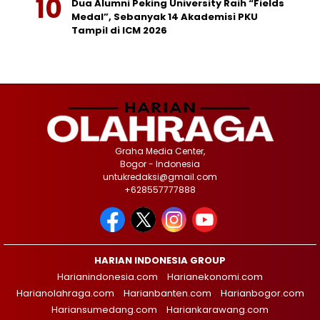
Dua Alumni Peking University Raih “Fields
Medal”, Sebanyak 14 Akademisi PKU
Tampil di ICM 2026
Graha Media Center,
Bogor - Indonesia
untukredaksi@gmail.com
+628557777888
HARIAN INDONESIA GROUP
Harianindonesia.com
Harianekonomi.com
Harianolahraga.com
Harianbanten.com
Harianbogor.com
Hariansumedang.com
Hariankarawang.com