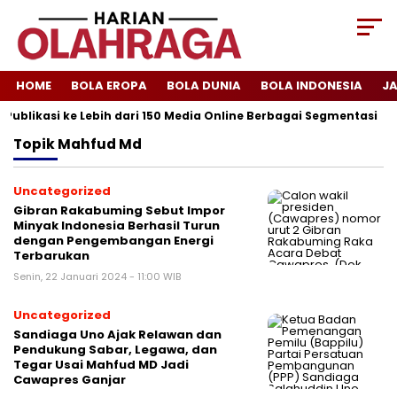
HOME
BOLA EROPA
BOLA DUNIA
BOLA INDONESIA
J
Publikasi ke Lebih dari 150 Media Online Berbagai Segmentasi
Topik
Mahfud Md
Uncategorized
Gibran Rakabuming Sebut Impor
Minyak Indonesia Berhasil Turun
dengan Pengembangan Energi
Terbarukan
Senin, 22 Januari 2024 - 11:00 WIB
Uncategorized
Sandiaga Uno Ajak Relawan dan
Pendukung Sabar, Legawa, dan
Tegar Usai Mahfud MD Jadi
Cawapres Ganjar