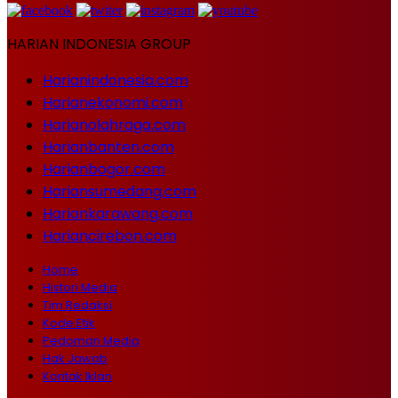
HARIAN INDONESIA GROUP
Harianindonesia.com
Harianekonomi.com
Harianolahraga.com
Harianbanten.com
Harianbogor.com
Hariansumedang.com
Hariankarawang.com
Hariancirebon.com
Home
Histori Media
Tim Redaksi
Kode Etik
Pedoman Media
Hak Jawab
Kontak Iklan