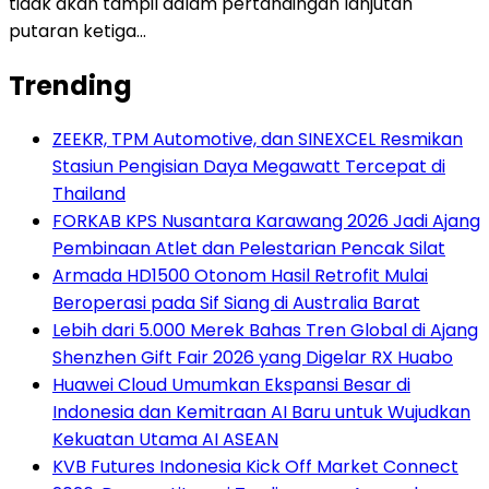
tidak akan tampil dalam pertandingan lanjutan
putaran ketiga…
Trending
ZEEKR, TPM Automotive, dan SINEXCEL Resmikan
Stasiun Pengisian Daya Megawatt Tercepat di
Thailand
FORKAB KPS Nusantara Karawang 2026 Jadi Ajang
Pembinaan Atlet dan Pelestarian Pencak Silat
Armada HD1500 Otonom Hasil Retrofit Mulai
Beroperasi pada Sif Siang di Australia Barat
Lebih dari 5.000 Merek Bahas Tren Global di Ajang
Shenzhen Gift Fair 2026 yang Digelar RX Huabo
Huawei Cloud Umumkan Ekspansi Besar di
Indonesia dan Kemitraan AI Baru untuk Wujudkan
Kekuatan Utama AI ASEAN
KVB Futures Indonesia Kick Off Market Connect