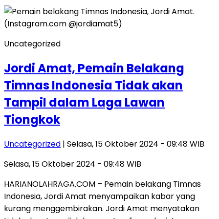
Uncategorized
Jordi Amat, Pemain Belakang
Timnas Indonesia Tidak akan
Tampil dalam Laga Lawan
Tiongkok
Uncategorized
| Selasa, 15 Oktober 2024 - 09:48 WIB
Selasa, 15 Oktober 2024 - 09:48 WIB
HARIANOLAHRAGA.COM – Pemain belakang Timnas
Indonesia, Jordi Amat menyampaikan kabar yang
kurang menggembirakan. Jordi Amat menyatakan