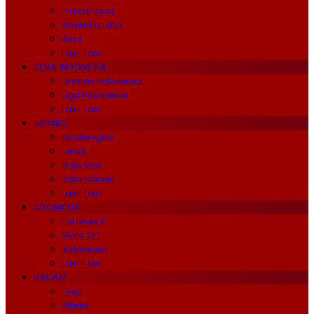
Piala Eropa
Amerika Latin
Asia
Lain-Lain
BOLA INDONESIA
Timnas Indonesia
Liga Indonesia
Lain-Lain
JARING
Bulutangkis
Tenis
Bola Voli
Bola Basket
Lain-Lain
OTOMOTIF
Formula 1
Moto GP
Indonesia
Lain-Lain
RAGAM
Tinju
Atletik