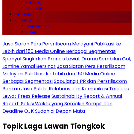
Renang
Lain-Lain
Pers Rilis
RUBRIK LAIN
Wawancara
Profil
Jasa Siaran Pers Persriliscom Melayani Publikasi ke
Lebih dari 150 Media Online Berbagai Segmentasi
Spanyol Singkirkan Prancis Lewat Drama Sembilan Gol,
Lamine Yamal Bersinar
Jasa Siaran Pers Persriliscom
Melayani Publikasi ke Lebih dari 150 Media Online
Berbagai Segmentasi
Sapulangit PR dan Persrilis.com
Berikan Jasa Public Relations dan Komunikasi Terpadu
Lewat Press Release
Sustainability Report & Annual
Report: Solusi Waktu yang Semakin Sempit dan
Deadline OJK Sudah di Depan Mata
Topik
Laga Lawan Tiongkok