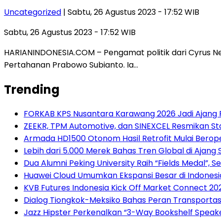
Uncategorized
| Sabtu, 26 Agustus 2023 - 17:52 WIB
Sabtu, 26 Agustus 2023 - 17:52 WIB
HARIANINDONESIA.COM – Pengamat politik dari Cyrus Ne
Pertahanan Prabowo Subianto. Ia…
Trending
FORKAB KPS Nusantara Karawang 2026 Jadi Ajang P
ZEEKR, TPM Automotive, dan SINEXCEL Resmikan St
Armada HD1500 Otonom Hasil Retrofit Mulai Beropera
Lebih dari 5.000 Merek Bahas Tren Global di Ajang
Dua Alumni Peking University Raih “Fields Medal”, 
Huawei Cloud Umumkan Ekspansi Besar di Indonesi
KVB Futures Indonesia Kick Off Market Connect 2
Dialog Tiongkok-Meksiko Bahas Peran Transporta
Jazz Hipster Perkenalkan “3-Way Bookshelf Speak