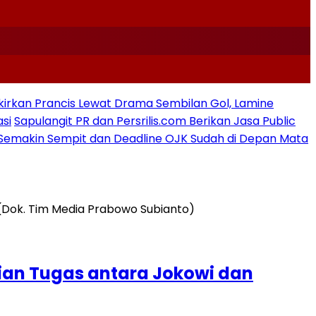
kirkan Prancis Lewat Drama Sembilan Gol, Lamine
asi
Sapulangit PR dan Persrilis.com Berikan Jasa Public
ng Semakin Sempit dan Deadline OJK Sudah di Depan Mata
gian Tugas antara Jokowi dan