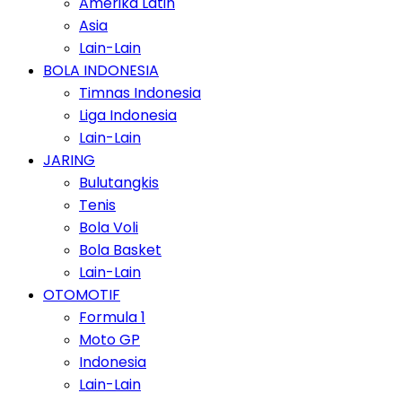
Amerika Latin
Asia
Lain-Lain
BOLA INDONESIA
Timnas Indonesia
Liga Indonesia
Lain-Lain
JARING
Bulutangkis
Tenis
Bola Voli
Bola Basket
Lain-Lain
OTOMOTIF
Formula 1
Moto GP
Indonesia
Lain-Lain