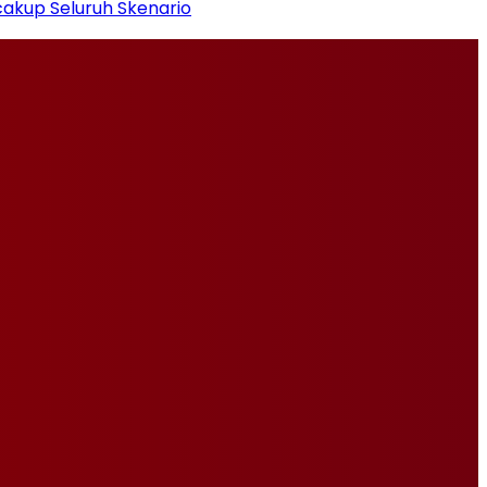
cakup Seluruh Skenario