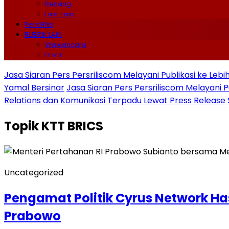
Renang
Lain-Lain
Pers Rilis
RUBRIK LAIN
Wawancara
Profil
Jasa Siaran Pers Persriliscom Melayani Publikasi ke Leb
Yamal Bersinar
Jasa Siaran Pers Persriliscom Melayani P
Relations dan Komunikasi Terpadu Lewat Press Release
Topik
KTT BRICS
Uncategorized
Pengamat Politik Cyrus Network Ha
Prabowo