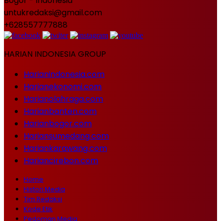
Bogor - Indonesia
untukredaksi@gmail.com
+628557777888
HARIAN INDONESIA GROUP
Harianindonesia.com
Harianekonomi.com
Harianolahraga.com
Harianbanten.com
Harianbogor.com
Hariansumedang.com
Hariankarawang.com
Hariancirebon.com
Home
Histori Media
Tim Redaksi
Kode Etik
Pedoman Media