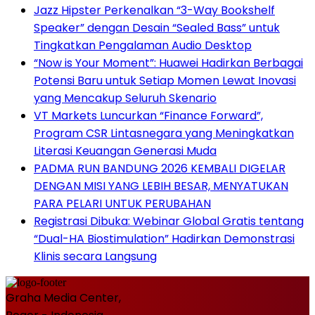
Jazz Hipster Perkenalkan “3-Way Bookshelf
Speaker” dengan Desain “Sealed Bass” untuk
Tingkatkan Pengalaman Audio Desktop
“Now is Your Moment”: Huawei Hadirkan Berbagai
Potensi Baru untuk Setiap Momen Lewat Inovasi
yang Mencakup Seluruh Skenario
VT Markets Luncurkan “Finance Forward”,
Program CSR Lintasnegara yang Meningkatkan
Literasi Keuangan Generasi Muda
PADMA RUN BANDUNG 2026 KEMBALI DIGELAR
DENGAN MISI YANG LEBIH BESAR, MENYATUKAN
PARA PELARI UNTUK PERUBAHAN
Registrasi Dibuka: Webinar Global Gratis tentang
“Dual-HA Biostimulation” Hadirkan Demonstrasi
Klinis secara Langsung
Graha Media Center,