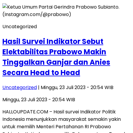
Uncategorized
Hasil Survei Indikator Sebut
Elektabilitas Prabowo Makin
Tinggalkan Ganjar dan Anies
Secara Head to Head
Uncategorized
| Minggu, 23 Juli 2023 - 20:54 WIB
Minggu, 23 Juli 2023 - 20:54 WIB
HALLOUPDATE.COM – Hasil survei Indikator Politik
Indonesia menunjukkan masyarakat semakin yakin
untuk memilih Menteri Pertahanan RI Prabowo