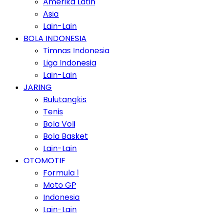
Amerika Latin
Asia
Lain-Lain
BOLA INDONESIA
Timnas Indonesia
Liga Indonesia
Lain-Lain
JARING
Bulutangkis
Tenis
Bola Voli
Bola Basket
Lain-Lain
OTOMOTIF
Formula 1
Moto GP
Indonesia
Lain-Lain