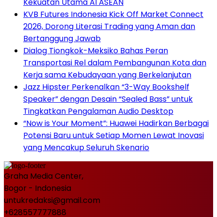
Kekuatan Utama AI ASEAN
KVB Futures Indonesia Kick Off Market Connect
2026, Dorong Literasi Trading yang Aman dan
Bertanggung Jawab
Dialog Tiongkok-Meksiko Bahas Peran
Transportasi Rel dalam Pembangunan Kota dan
Kerja sama Kebudayaan yang Berkelanjutan
Jazz Hipster Perkenalkan “3-Way Bookshelf
Speaker” dengan Desain “Sealed Bass” untuk
Tingkatkan Pengalaman Audio Desktop
“Now is Your Moment”: Huawei Hadirkan Berbagai
Potensi Baru untuk Setiap Momen Lewat Inovasi
yang Mencakup Seluruh Skenario
Graha Media Center,
Bogor - Indonesia
untukredaksi@gmail.com
+628557777888