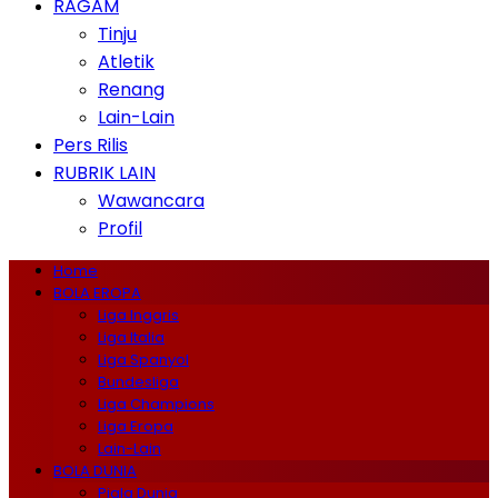
RAGAM
Tinju
Atletik
Renang
Lain-Lain
Pers Rilis
RUBRIK LAIN
Wawancara
Profil
Home
BOLA EROPA
Liga Inggris
Liga Italia
Liga Spanyol
Bundesliga
Liga Champions
Liga Eropa
Lain-Lain
BOLA DUNIA
Piala Dunia