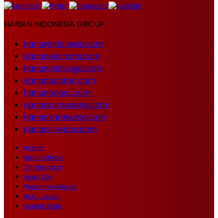
HARIAN INDONESIA GROUP
Harianindonesia.com
Harianekonomi.com
Harianolahraga.com
Harianbanten.com
Harianbogor.com
Hariansumedang.com
Hariankarawang.com
Hariancirebon.com
Home
Histori Media
Tim Redaksi
Kode Etik
Pedoman Media
Hak Jawab
Kontak Iklan