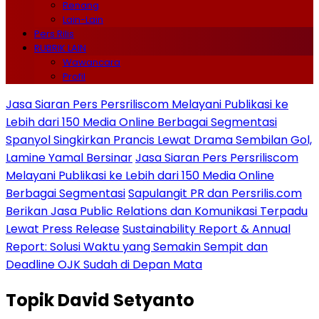
Renang
Lain-Lain
Pers Rilis
RUBRIK LAIN
Wawancara
Profil
Jasa Siaran Pers Persriliscom Melayani Publikasi ke
Lebih dari 150 Media Online Berbagai Segmentasi
Spanyol Singkirkan Prancis Lewat Drama Sembilan Gol,
Lamine Yamal Bersinar
Jasa Siaran Pers Persriliscom
Melayani Publikasi ke Lebih dari 150 Media Online
Berbagai Segmentasi
Sapulangit PR dan Persrilis.com
Berikan Jasa Public Relations dan Komunikasi Terpadu
Lewat Press Release
Sustainability Report & Annual
Report: Solusi Waktu yang Semakin Sempit dan
Deadline OJK Sudah di Depan Mata
Topik
David Setyanto