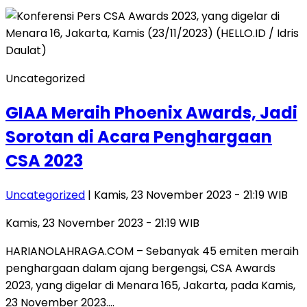
Uncategorized
GIAA Meraih Phoenix Awards, Jadi
Sorotan di Acara Penghargaan
CSA 2023
Uncategorized
| Kamis, 23 November 2023 - 21:19 WIB
Kamis, 23 November 2023 - 21:19 WIB
HARIANOLAHRAGA.COM – Sebanyak 45 emiten meraih
penghargaan dalam ajang bergengsi, CSA Awards
2023, yang digelar di Menara 165, Jakarta, pada Kamis,
23 November 2023….