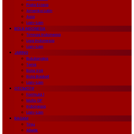
Piala Eropa
Amerika Latin
Asia
Lain-Lain
BOLA INDONESIA
Timnas Indonesia
Liga Indonesia
Lain-Lain
JARING
Bulutangkis
Tenis
Bola Voli
Bola Basket
Lain-Lain
OTOMOTIF
Formula 1
Moto GP
Indonesia
Lain-Lain
RAGAM
Tinju
Atletik