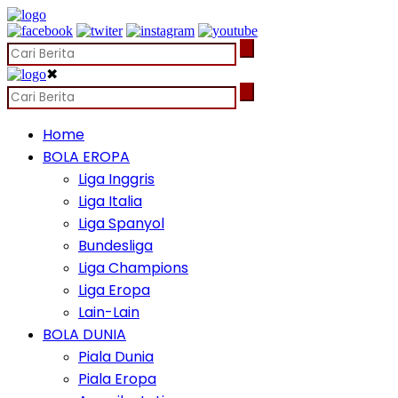
✖
Home
BOLA EROPA
Liga Inggris
Liga Italia
Liga Spanyol
Bundesliga
Liga Champions
Liga Eropa
Lain-Lain
BOLA DUNIA
Piala Dunia
Piala Eropa