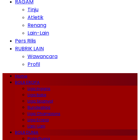
RAGAM
Tinju
Atletik
Renang
Lain-Lain
Pers Rilis
RUBRIK LAIN
Wawancara
Profil
Home
BOLA EROPA
Liga Inggris
Liga Italia
Liga Spanyol
Bundesliga
Liga Champions
Liga Eropa
Lain-Lain
BOLA DUNIA
Piala Dunia