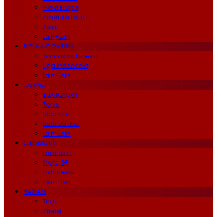
Piala Eropa
Amerika Latin
Asia
Lain-Lain
BOLA INDONESIA
Timnas Indonesia
Liga Indonesia
Lain-Lain
JARING
Bulutangkis
Tenis
Bola Voli
Bola Basket
Lain-Lain
OTOMOTIF
Formula 1
Moto GP
Indonesia
Lain-Lain
RAGAM
Tinju
Atletik