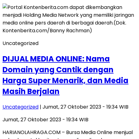
Uncategorized
DIJUAL MEDIA ONLINE: Nama
Domain yang Cantik dengan
Harga Super Menarik, dan Media
Masih Berjalan
Uncategorized
| Jumat, 27 Oktober 2023 - 19:34 WIB
Jumat, 27 Oktober 2023 - 19:34 WIB
HARIANOLAHRAGA.COM – Bursa Media Online menjual