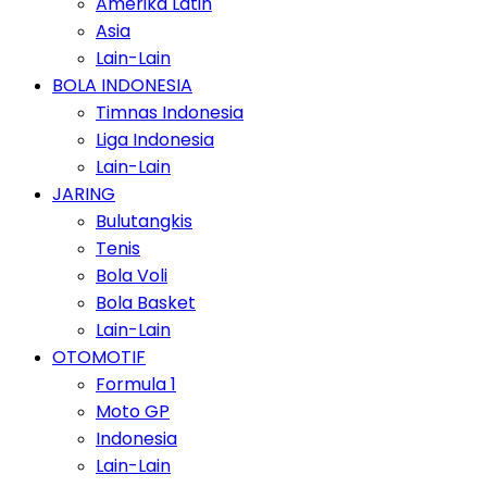
Amerika Latin
Asia
Lain-Lain
BOLA INDONESIA
Timnas Indonesia
Liga Indonesia
Lain-Lain
JARING
Bulutangkis
Tenis
Bola Voli
Bola Basket
Lain-Lain
OTOMOTIF
Formula 1
Moto GP
Indonesia
Lain-Lain