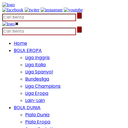
✖
Home
BOLA EROPA
Liga Inggris
Liga Italia
Liga Spanyol
Bundesliga
Liga Champions
Liga Eropa
Lain-Lain
BOLA DUNIA
Piala Dunia
Piala Eropa