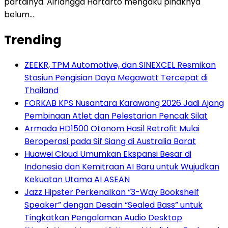
partainya. Airlangga Hartarto mengaku pihaknya
belum…
Trending
ZEEKR, TPM Automotive, dan SINEXCEL Resmikan
Stasiun Pengisian Daya Megawatt Tercepat di
Thailand
FORKAB KPS Nusantara Karawang 2026 Jadi Ajang
Pembinaan Atlet dan Pelestarian Pencak Silat
Armada HD1500 Otonom Hasil Retrofit Mulai
Beroperasi pada Sif Siang di Australia Barat
Huawei Cloud Umumkan Ekspansi Besar di
Indonesia dan Kemitraan AI Baru untuk Wujudkan
Kekuatan Utama AI ASEAN
Jazz Hipster Perkenalkan “3-Way Bookshelf
Speaker” dengan Desain “Sealed Bass” untuk
Tingkatkan Pengalaman Audio Desktop