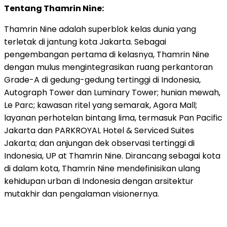
Tentang Thamrin Nine:
Thamrin Nine adalah superblok kelas dunia yang
terletak di jantung kota
Jakarta
. Sebagai
pengembangan pertama di kelasnya, Thamrin Nine
dengan mulus mengintegrasikan ruang perkantoran
Grade-A di gedung-gedung tertinggi di
Indonesia
,
Autograph Tower dan Luminary Tower; hunian mewah,
Le Parc
; kawasan ritel yang semarak, Agora Mall;
layanan perhotelan bintang lima, termasuk Pan Pacific
Jakarta dan PARKROYAL Hotel & Serviced Suites
Jakarta; dan anjungan dek observasi tertinggi di
Indonesia
, UP at Thamrin Nine. Dirancang sebagai kota
di dalam kota, Thamrin Nine mendefinisikan ulang
kehidupan urban di
Indonesia
dengan arsitektur
mutakhir dan pengalaman visionernya.