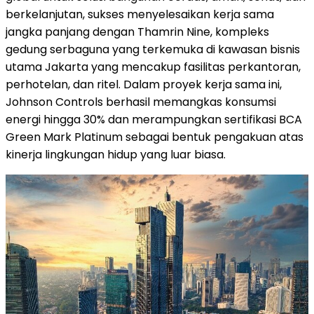
berkelanjutan, sukses menyelesaikan kerja sama
jangka panjang dengan Thamrin Nine, kompleks
gedung serbaguna yang terkemu
ka di k
awasan bisnis
utama
Jakarta
yang mencakup fasilitas perkantoran,
perhotelan, dan ritel. Dalam proyek kerja sama ini,
Johnson Controls berhasil memangkas konsumsi
energi hingga 30% dan merampungkan sertifikasi BCA
Green Mark Platinum sebagai bentuk pengakuan atas
kinerja lingkungan hidup yang luar biasa.