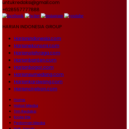
untukredaksi@gmail.com
+628557777888
HARIAN INDONESIA GROUP
Harianindonesia.com
Harianekonomi.com
Harianolahraga.com
Harianbanten.com
Harianbogor.com
Hariansumedang.com
Hariankarawang.com
Hariancirebon.com
Home
Histori Media
Tim Redaksi
Kode Etik
Pedoman Media
Hak Jawab