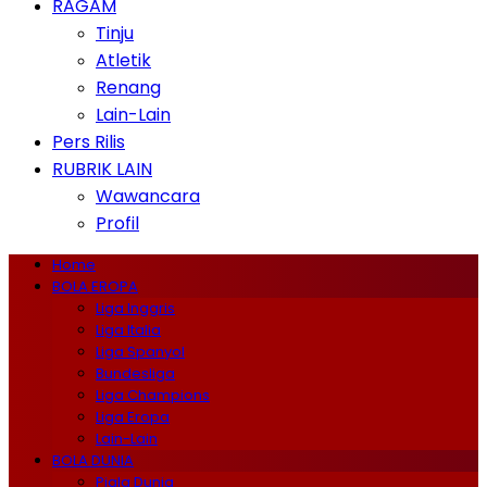
RAGAM
Tinju
Atletik
Renang
Lain-Lain
Pers Rilis
RUBRIK LAIN
Wawancara
Profil
Home
BOLA EROPA
Liga Inggris
Liga Italia
Liga Spanyol
Bundesliga
Liga Champions
Liga Eropa
Lain-Lain
BOLA DUNIA
Piala Dunia