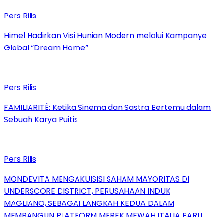
Pers Rilis
Himel Hadirkan Visi Hunian Modern melalui Kampanye
Global “Dream Home”
Pers Rilis
FAMILIARITÉ: Ketika Sinema dan Sastra Bertemu dalam
Sebuah Karya Puitis
Pers Rilis
MONDEVITA MENGAKUISISI SAHAM MAYORITAS DI
UNDERSCORE DISTRICT, PERUSAHAAN INDUK
MAGLIANO, SEBAGAI LANGKAH KEDUA DALAM
MEMBANGUN PLATFORM MEREK MEWAH ITALIA BARU