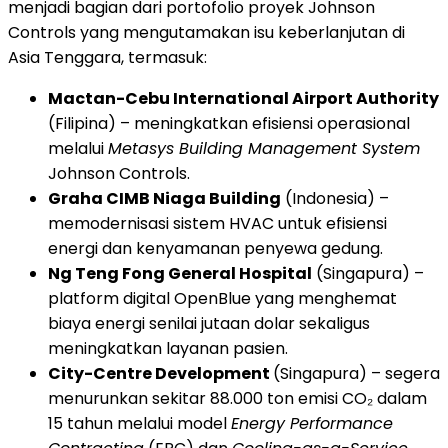
menjadi bagian dari portofolio proyek Johnson
Controls yang mengutamakan isu keberlanjutan di
Asia Tenggara
, termasuk:
Mactan-Cebu International Airport Authority
(Filipina) – meningkatkan efisiensi operasional
melalui
Metasys Building Management System
Johnson Controls.
Graha CIMB Niaga Building
(
Indonesia
) –
memodernisasi sistem HVAC untuk efisiensi
energi dan kenyamanan penyewa gedung.
Ng Teng Fong General Hospital
(Singapura) –
platform digital OpenBlue yang menghemat
biaya energi senilai jutaan dolar sekaligus
meningkatkan layanan pasien.
City-Centre Development
(Singapura) – segera
menurunkan sekitar 88.000 ton emisi CO₂ dalam
15 tahun melalui model
Energy Performance