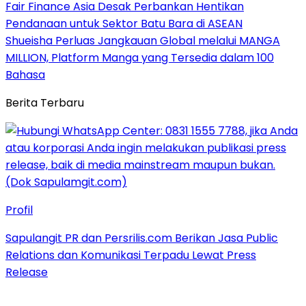
Fair Finance Asia Desak Perbankan Hentikan
Pendanaan untuk Sektor Batu Bara di ASEAN
Shueisha Perluas Jangkauan Global melalui MANGA
MILLION, Platform Manga yang Tersedia dalam 100
Bahasa
Berita Terbaru
Profil
Sapulangit PR dan Persrilis.com Berikan Jasa Public
Relations dan Komunikasi Terpadu Lewat Press
Release