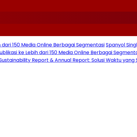
ih dari 150 Media Online Berbagai Segmentasi
Spanyol Sing
ublikasi ke Lebih dari 150 Media Online Berbagai Segment
Sustainability Report & Annual Report: Solusi Waktu ya