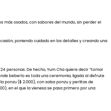
ros más osados, con sabores del mundo, sin perder el
asión, poniendo cuidado en los detalles y creando una
e 24 personas. De hecho, Yum Cha quiere decir “tomar
onde beberlo es toda una ceremonia, ligada al disfrute
 la ponzu ($ 2.000), con salsa ponzu y perlitas de
00), en el que la vienesa se pasa primero por una