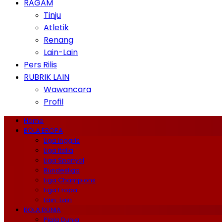
RAGAM
Tinju
Atletik
Renang
Lain-Lain
Pers Rilis
RUBRIK LAIN
Wawancara
Profil
Home
BOLA EROPA
Liga Inggris
Liga Italia
Liga Spanyol
Bundesliga
Liga Champions
Liga Eropa
Lain-Lain
BOLA DUNIA
Piala Dunia