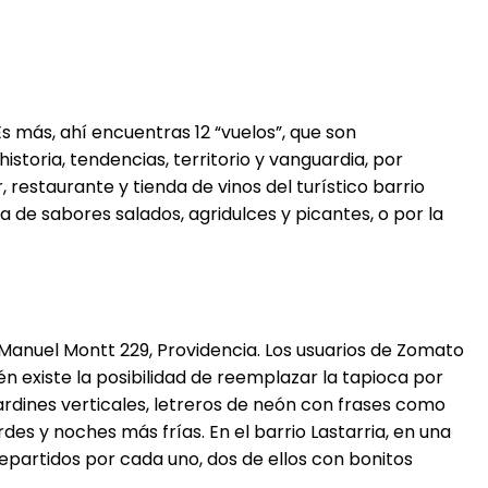
s más, ahí encuentras 12 “vuelos”, que son
storia, tendencias, territorio y vanguardia, por
, restaurante y tienda de vinos del turístico barrio
 de sabores salados, agridulces y picantes, o por la
 Manuel Montt 229, Providencia. Los usuarios de Zomato
én existe la posibilidad de reemplazar la tapioca por
 jardines verticales, letreros de neón con frases como
des y noches más frías. En el barrio Lastarria, en una
partidos por cada uno, dos de ellos con bonitos