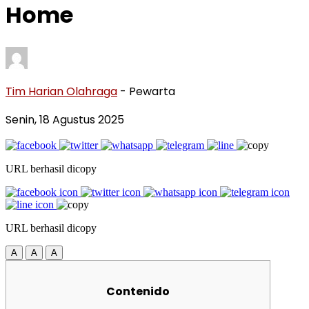
Home
Tim Harian Olahraga
- Pewarta
Senin, 18 Agustus 2025
URL berhasil dicopy
URL berhasil dicopy
A
A
A
Contenido