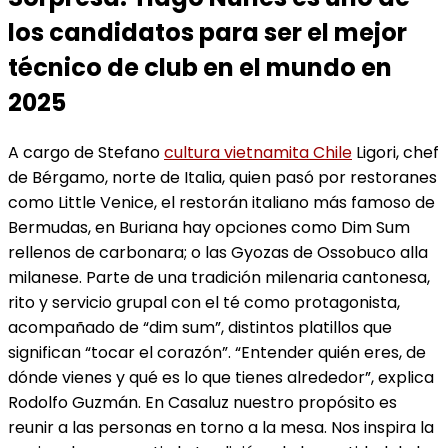
los candidatos para ser el mejor
técnico de club en el mundo en
2025
A cargo de Stefano
cultura vietnamita Chile
Ligori, chef
de Bérgamo, norte de Italia, quien pasó por restoranes
como Little Venice, el restorán italiano más famoso de
Bermudas, en Buriana hay opciones como Dim Sum
rellenos de carbonara; o las Gyozas de Ossobuco alla
milanese. Parte de una tradición milenaria cantonesa,
rito y servicio grupal con el té como protagonista,
acompañado de “dim sum”, distintos platillos que
significan “tocar el corazón”. “Entender quién eres, de
dónde vienes y qué es lo que tienes alrededor”, explica
Rodolfo Guzmán. En Casaluz nuestro propósito es
reunir a las personas en torno a la mesa. Nos inspira la