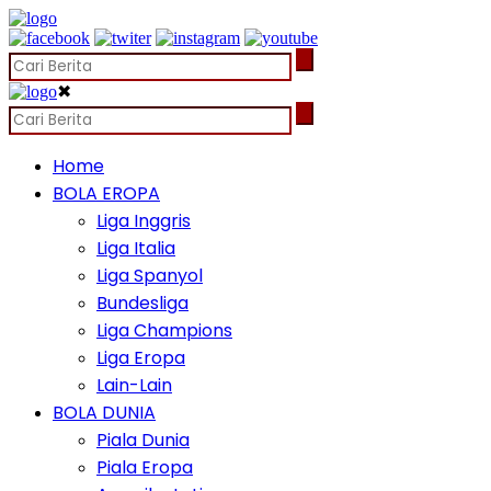
✖
Home
BOLA EROPA
Liga Inggris
Liga Italia
Liga Spanyol
Bundesliga
Liga Champions
Liga Eropa
Lain-Lain
BOLA DUNIA
Piala Dunia
Piala Eropa