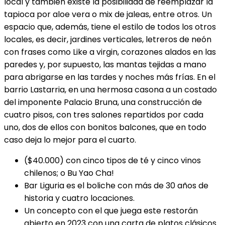
local y también existe la posibilidad de reemplazar la
tapioca por aloe vera o mix de jaleas, entre otros. Un
espacio que, además, tiene el estilo de todos los otros
locales, es decir, jardines verticales, letreros de neón
con frases como Like a virgin, corazones alados en las
paredes y, por supuesto, las mantas tejidas a mano
para abrigarse en las tardes y noches más frías. En el
barrio Lastarria, en una hermosa casona a un costado
del imponente Palacio Bruna, una construcción de
cuatro pisos, con tres salones repartidos por cada
uno, dos de ellos con bonitos balcones, que en todo
caso deja lo mejor para el cuarto.
($40.000) con cinco tipos de té y cinco vinos
chilenos; o Bu Yao Cha!
Bar Liguria es el boliche con más de 30 años de
historia y cuatro locaciones.
Un concepto con el que juega este restorán
abierto en 2023 con una carta de platos clásicos