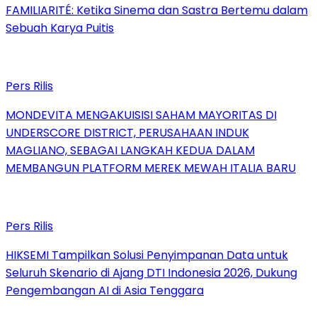
FAMILIARITÉ: Ketika Sinema dan Sastra Bertemu dalam
Sebuah Karya Puitis
Pers Rilis
MONDEVITA MENGAKUISISI SAHAM MAYORITAS DI
UNDERSCORE DISTRICT, PERUSAHAAN INDUK
MAGLIANO, SEBAGAI LANGKAH KEDUA DALAM
MEMBANGUN PLATFORM MEREK MEWAH ITALIA BARU
Pers Rilis
HIKSEMI Tampilkan Solusi Penyimpanan Data untuk
Seluruh Skenario di Ajang DTI Indonesia 2026, Dukung
Pengembangan AI di Asia Tenggara