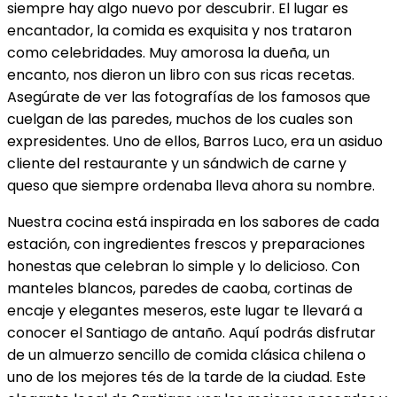
siempre hay algo nuevo por descubrir. El lugar es
encantador, la comida es exquisita y nos trataron
como celebridades. Muy amorosa la dueña, un
encanto, nos dieron un libro con sus ricas recetas.
Asegúrate de ver las fotografías de los famosos que
cuelgan de las paredes, muchos de los cuales son
expresidentes. Uno de ellos, Barros Luco, era un asiduo
cliente del restaurante y un sándwich de carne y
queso que siempre ordenaba lleva ahora su nombre.
Nuestra cocina está inspirada en los sabores de cada
estación, con ingredientes frescos y preparaciones
honestas que celebran lo simple y lo delicioso. Con
manteles blancos, paredes de caoba, cortinas de
encaje y elegantes meseros, este lugar te llevará a
conocer el Santiago de antaño. Aquí podrás disfrutar
de un almuerzo sencillo de comida clásica chilena o
uno de los mejores tés de la tarde de la ciudad. Este