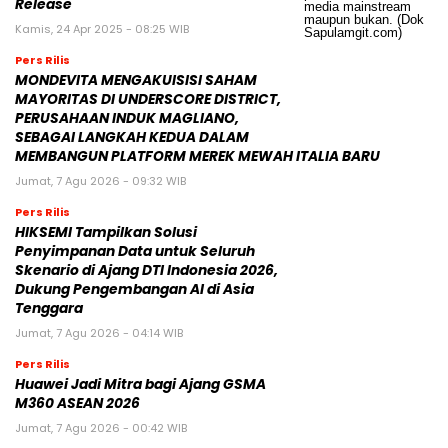
Release
Kamis, 24 Apr 2025 - 08:25 WIB
Pers Rilis
MONDEVITA MENGAKUISISI SAHAM
MAYORITAS DI UNDERSCORE DISTRICT,
PERUSAHAAN INDUK MAGLIANO,
SEBAGAI LANGKAH KEDUA DALAM
MEMBANGUN PLATFORM MEREK MEWAH ITALIA BARU
Jumat, 7 Agu 2026 - 09:32 WIB
Pers Rilis
HIKSEMI Tampilkan Solusi
Penyimpanan Data untuk Seluruh
Skenario di Ajang DTI Indonesia 2026,
Dukung Pengembangan AI di Asia
Tenggara
Jumat, 7 Agu 2026 - 04:14 WIB
Pers Rilis
Huawei Jadi Mitra bagi Ajang GSMA
M360 ASEAN 2026
Jumat, 7 Agu 2026 - 00:42 WIB