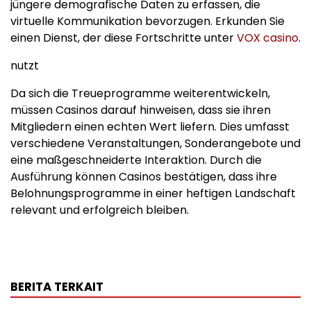
jüngere demografische Daten zu erfassen, die
virtuelle Kommunikation bevorzugen. Erkunden Sie
einen Dienst, der diese Fortschritte unter
VOX casino
.
nutzt
Da sich die Treueprogramme weiterentwickeln,
müssen Casinos darauf hinweisen, dass sie ihren
Mitgliedern einen echten Wert liefern. Dies umfasst
verschiedene Veranstaltungen, Sonderangebote und
eine maßgeschneiderte Interaktion. Durch die
Ausführung können Casinos bestätigen, dass ihre
Belohnungsprogramme in einer heftigen Landschaft
relevant und erfolgreich bleiben.
BERITA TERKAIT