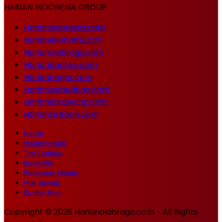
HARIAN INDONESIA GROUP
Harianindonesia.com
Harianekonomi.com
Harianolahraga.com
Harianbanten.com
Harianbogor.com
Hariansumedang.com
Hariankarawang.com
Hariancirebon.com
Home
Histori Media
Tim Redaksi
Kode Etik
Pedoman Media
Hak Jawab
Kontak Iklan
Copyright © 2026 Harianolahraga.com - All Rights