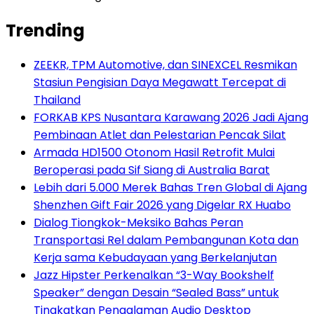
Trending
ZEEKR, TPM Automotive, dan SINEXCEL Resmikan
Stasiun Pengisian Daya Megawatt Tercepat di
Thailand
FORKAB KPS Nusantara Karawang 2026 Jadi Ajang
Pembinaan Atlet dan Pelestarian Pencak Silat
Armada HD1500 Otonom Hasil Retrofit Mulai
Beroperasi pada Sif Siang di Australia Barat
Lebih dari 5.000 Merek Bahas Tren Global di Ajang
Shenzhen Gift Fair 2026 yang Digelar RX Huabo
Dialog Tiongkok-Meksiko Bahas Peran
Transportasi Rel dalam Pembangunan Kota dan
Kerja sama Kebudayaan yang Berkelanjutan
Jazz Hipster Perkenalkan “3-Way Bookshelf
Speaker” dengan Desain “Sealed Bass” untuk
Tingkatkan Pengalaman Audio Desktop