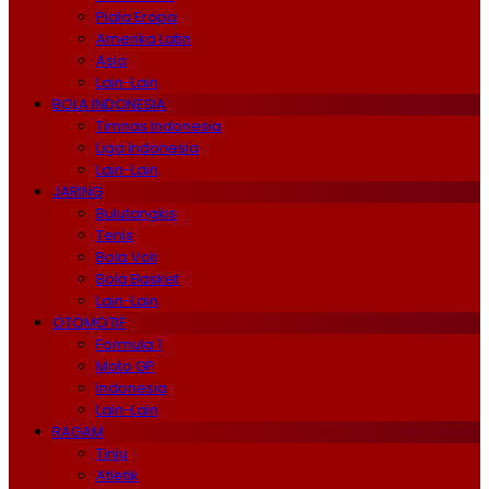
Piala Eropa
Amerika Latin
Asia
Lain-Lain
BOLA INDONESIA
Timnas Indonesia
Liga Indonesia
Lain-Lain
JARING
Bulutangkis
Tenis
Bola Voli
Bola Basket
Lain-Lain
OTOMOTIF
Formula 1
Moto GP
Indonesia
Lain-Lain
RAGAM
Tinju
Atletik