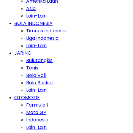
Amerika Latin
Asia
Lain-Lain
BOLA INDONESIA
Timnas Indonesia
Liga Indonesia
Lain-Lain
JARING
Bulutangkis
Tenis
Bola Voli
Bola Basket
Lain-Lain
OTOMOTIF
Formula 1
Moto GP
Indonesia
Lain-Lain