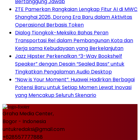
Bertanggung Jawab
ZTE Pamerkan Rangkaian Lengkap Fitur AI di MWC
Shanghai 2026, Dorong Era Baru dalam Aktivitas
Operasional Berbasis Token
Dialog Tiongkok-Meksiko Bahas Peran
Transportasi Rel dalam Pembangunan Kota dan
Kerja sama Kebudayaan yang Berkelanjutan
Jazz Hipster Perkenalkan “3-Way Bookshelf
Speaker” dengan Desain “Sealed Bass” untuk
Tingkatkan Pengalaman Audio Desktop
“Now is Your Moment”: Huawei Hadirkan Berbagai
Potensi Baru untuk Setiap Momen Lewat Inovasi
yang Mencakup Seluruh Skenario
Graha Media Center,
Bogor - Indonesia
untukredaksi@gmail.com
+628557777888