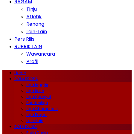
RAGAM
Tinju
Atletik
Renang
Lain-Lain
Pers Rilis
RUBRIK LAIN
Wawancara
Profil
Home
BOLA EROPA
Liga Inggris
Liga Italia
Liga Spanyol
Bundesliga
Liga Champions
Liga Eropa
Lain-Lain
BOLA DUNIA
Piala Dunia