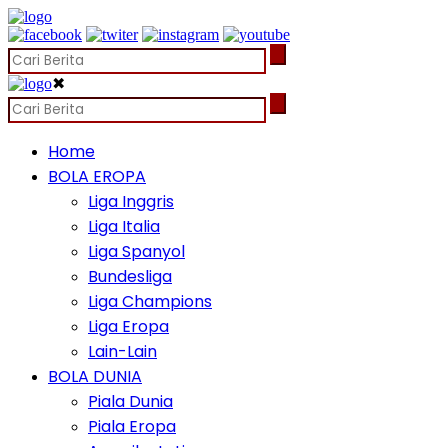
✖
Home
BOLA EROPA
Liga Inggris
Liga Italia
Liga Spanyol
Bundesliga
Liga Champions
Liga Eropa
Lain-Lain
BOLA DUNIA
Piala Dunia
Piala Eropa