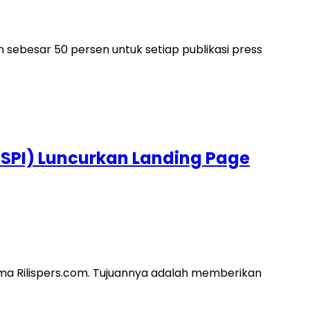
ebesar 50 persen untuk setiap publikasi press
PSPI) Luncurkan Landing Page
ma Rilispers.com. Tujuannya adalah memberikan