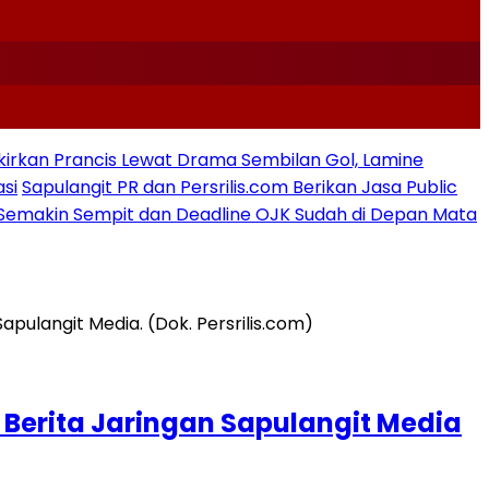
kirkan Prancis Lewat Drama Sembilan Gol, Lamine
asi
Sapulangit PR dan Persrilis.com Berikan Jasa Public
ng Semakin Sempit dan Deadline OJK Sudah di Depan Mata
al Berita Jaringan Sapulangit Media