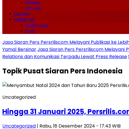
Renang
Lain-Lain
Pers Rilis
RUBRIK LAIN
Wawancara
Profil
Jasa Siaran Pers Persriliscom Melayani Publikasi ke Leb
Yamal Bersinar
Jasa Siaran Pers Persriliscom Melayani P
Relations dan Komunikasi Terpadu Lewat Press Release
Topik
Pusat Siaran Pers Indonesia
Uncategorized
Hingga 31 Januari 2025, Persrilis.c
Uncategorized
| Rabu, 18 Desember 2024 - 17:43 WIB