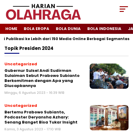
HOME
BOLA EROPA
BOLA DUNIA
BOLA INDONESIA
J
i Publikasi ke Lebih dari 150 Media Online Berbagai Segmentasi
Topik
Presiden 2024
Uncategorized
Gubernur Sulsel Andi Sudirman
Sulaiman Sebut Prabowo Subianto
Berkomitmen dengan Apa yang
Diucapkannya
Minggu, 6 Agustus 2023 - 16:39 WIB
Uncategorized
Bertemu Prabowo Subianto,
Podcaster Deryansha Azhary:
Senang Banget Bisa Tukar Insight
Kamis, 3 Agustus 2023 - 17:10 WIB