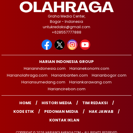
Graha Media Center,
Bogor - Indonesia
untukredaksi@gmail.com
+628557777888
HARIAN INDONESIA GROUP
Harianindonesia.com
Harianekonomi.com
Harianolahraga.com
Harianbanten.com
Harianbogor.com
Hariansumedang.com
Hariankarawang.com
Hariancirebon.com
HOME
HISTORI MEDIA
TIM REDAKSI
KODE ETIK
PEDOMAN MEDIA
HAK JAWAB
KONTAK IKLAN
COPYRIGHT © 2026 HARIANOLAHRAGA.COM - ALL RIGHTS RESERVED