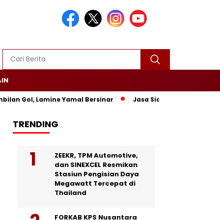
AIN
 Gol, Lamine Yamal Bersinar
Jasa Siaran Pers Persriliscom 
TRENDING
ZEEKR, TPM Automotive,
dan SINEXCEL Resmikan
Stasiun Pengisian Daya
Megawatt Tercepat di
Thailand
FORKAB KPS Nusantara