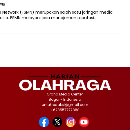
WIB
a Network (FSMN) merupakan salah satu jaringan media
donesia. FSMN melayani jasa manajemen reputasi…
Graha Media Center,
Bogor - Indonesia
untukredaksi@gmail.com
+628557777888