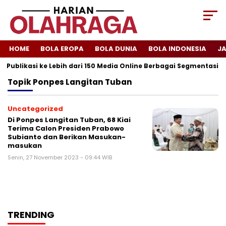
HOME
BOLA EROPA
BOLA DUNIA
BOLA INDONESIA
J
 Publikasi ke Lebih dari 150 Media Online Berbagai Segmentasi
Topik
Ponpes Langitan Tuban
Uncategorized
Di Ponpes Langitan Tuban, 68 Kiai
Terima Calon Presiden Prabowo
Subianto dan Berikan Masukan-
masukan
Senin, 27 November 2023 - 09:44 WIB
TRENDING