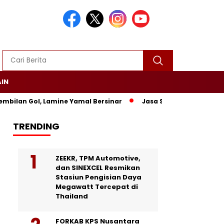
AIN
ilan Gol, Lamine Yamal Bersinar
Jasa Siaran Pers Persrilisc
TRENDING
ZEEKR, TPM Automotive,
dan SINEXCEL Resmikan
Stasiun Pengisian Daya
Megawatt Tercepat di
Thailand
FORKAB KPS Nusantara