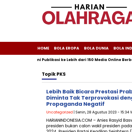
HOME
BOLA EROPA
BOLA DUNIA
BOLA IN
riliscom Melayani Publikasi ke Lebih dari 150 Media Online Berbag
Topik
PKS
Lebih Baik Bicara Prestasi Pr
Diminta Tak Terprovokasi den
Propaganda Negatif
Uncategorized
| Senin, 28 Agustus 2023 - 15:34 
HARIANINDONESIA.COM – Anies Rasyid Bas
presiden bukan calon wakil presiden pada 
2024. Presiden Partai Keadilan Sejahtera 