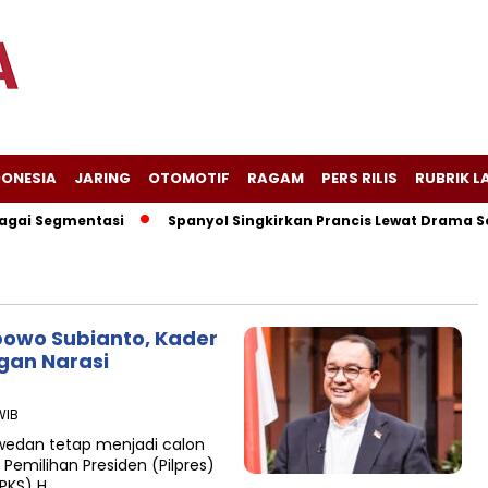
DONESIA
JARING
OTOMOTIF
RAGAM
PERS RILIS
RUBRIK L
ai Segmentasi
Spanyol Singkirkan Prancis Lewat Drama Semb
abowo Subianto, Kader
gan Narasi
WIB
wedan tetap menjadi calon
Pemilihan Presiden (Pilpres)
(PKS) H…