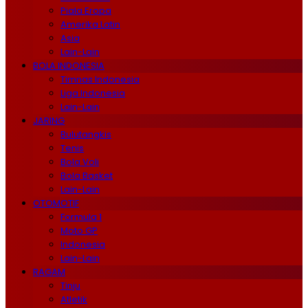
Piala Eropa
Amerika Latin
Asia
Lain-Lain
BOLA INDONESIA
Timnas Indonesia
Liga Indonesia
Lain-Lain
JARING
Bulutangkis
Tenis
Bola Voli
Bola Basket
Lain-Lain
OTOMOTIF
Formula 1
Moto GP
Indonesia
Lain-Lain
RAGAM
Tinju
Atletik