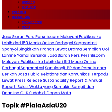
Renang
Lain-Lain
Pers Rilis
RUBRIK LAIN
Wawancara
Profil
Jasa Siaran Pers Persriliscom Melayani Publikasi ke
Lebih dari 150 Media Online Berbagai Segmentasi
Spanyol Singkirkan Prancis Lewat Drama Sembilan Gol,
Lamine Yamal Bersinar
Jasa Siaran Pers Persriliscom
Melayani Publikasi ke Lebih dari 150 Media Online
Berbagai Segmentasi
Sapulangit PR dan Persrilis.com
Berikan Jasa Public Relations dan Komunikasi Terpadu
Lewat Press Release
Sustainability Report & Annual
Report: Solusi Waktu yang Semakin Sempit dan
Deadline OJK Sudah di Depan Mata
Topik
#PialaAsiaU20