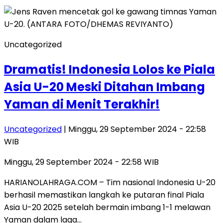
Uncategorized
Dramatis! Indonesia Lolos ke Piala
Asia U-20 Meski Ditahan Imbang
Yaman di Menit Terakhir!
Uncategorized
| Minggu, 29 September 2024 - 22:58
WIB
Minggu, 29 September 2024 - 22:58 WIB
HARIANOLAHRAGA.COM – Tim nasional Indonesia U-20
berhasil memastikan langkah ke putaran final Piala
Asia U-20 2025 setelah bermain imbang 1-1 melawan
Yaman dalam laga…