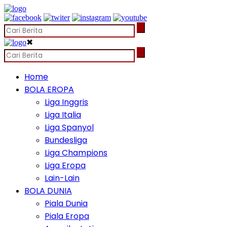
✖
Home
BOLA EROPA
Liga Inggris
Liga Italia
Liga Spanyol
Bundesliga
Liga Champions
Liga Eropa
Lain-Lain
BOLA DUNIA
Piala Dunia
Piala Eropa