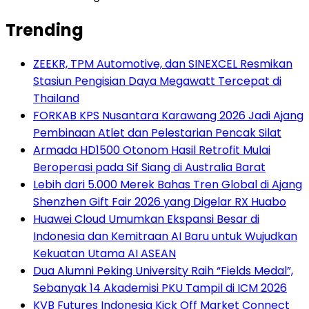
Trending
ZEEKR, TPM Automotive, dan SINEXCEL Resmikan
Stasiun Pengisian Daya Megawatt Tercepat di
Thailand
FORKAB KPS Nusantara Karawang 2026 Jadi Ajang
Pembinaan Atlet dan Pelestarian Pencak Silat
Armada HD1500 Otonom Hasil Retrofit Mulai
Beroperasi pada Sif Siang di Australia Barat
Lebih dari 5.000 Merek Bahas Tren Global di Ajang
Shenzhen Gift Fair 2026 yang Digelar RX Huabo
Huawei Cloud Umumkan Ekspansi Besar di
Indonesia dan Kemitraan AI Baru untuk Wujudkan
Kekuatan Utama AI ASEAN
Dua Alumni Peking University Raih “Fields Medal”,
Sebanyak 14 Akademisi PKU Tampil di ICM 2026
KVB Futures Indonesia Kick Off Market Connect