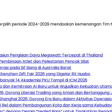
rpilih periode 2024-2029 mendoakan kemenangan Tim Na
asiun Pengisian Daya Megawatt Tercepat di Thailand
embinaan Atlet dan Pelestarian Pencak Silat
si pada Sif Siang di Australia Barat
 Shenzhen Gift Fair 2026 yang Digelar RX Huabo
Sebanyak 14 Akademisi PKU Tampil di ICM 2026
a dan Kemitraan AI Baru untuk Wujudkan Kekuatan Utam
026, Dorong Literasi Trading yang Aman dan Bertanggung
hanghai 2026, Dorong Era Baru dalam Aktivitas Operasio
si Rel dalam Pembangunan Kota dan Kerja sama Kebuday
er” dengan Desain “Sealed Bass” untuk Tingkatkan Peng