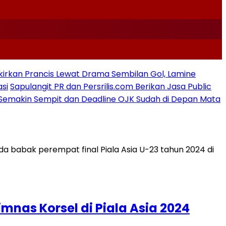
kirkan Prancis Lewat Drama Sembilan Gol, Lamine
asi
Sapulangit PR dan Persrilis.com Berikan Jasa Public
ng Semakin Sempit dan Deadline OJK Sudah di Depan Mata
as Korsel di Piala Asia 2024