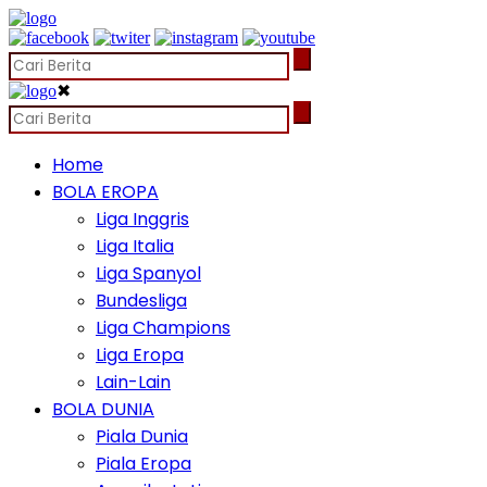
✖
Home
BOLA EROPA
Liga Inggris
Liga Italia
Liga Spanyol
Bundesliga
Liga Champions
Liga Eropa
Lain-Lain
BOLA DUNIA
Piala Dunia
Piala Eropa