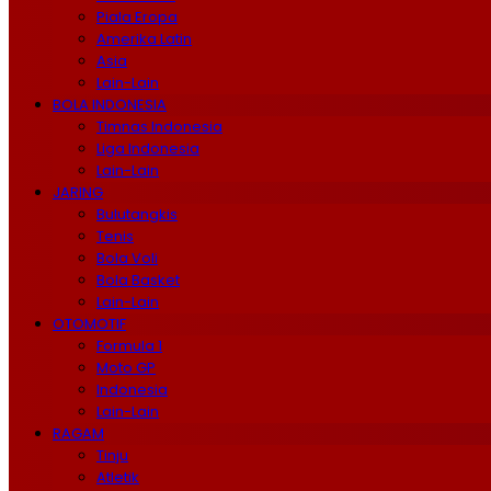
Piala Eropa
Amerika Latin
Asia
Lain-Lain
BOLA INDONESIA
Timnas Indonesia
Liga Indonesia
Lain-Lain
JARING
Bulutangkis
Tenis
Bola Voli
Bola Basket
Lain-Lain
OTOMOTIF
Formula 1
Moto GP
Indonesia
Lain-Lain
RAGAM
Tinju
Atletik