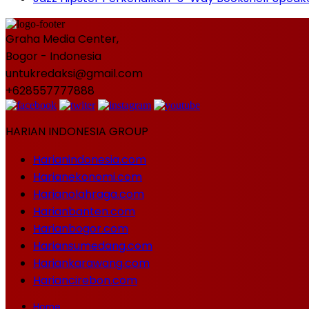
Graha Media Center,
Bogor - Indonesia
untukredaksi@gmail.com
+628557777888
HARIAN INDONESIA GROUP
Harianindonesia.com
Harianekonomi.com
Harianolahraga.com
Harianbanten.com
Harianbogor.com
Hariansumedang.com
Hariankarawang.com
Hariancirebon.com
Home