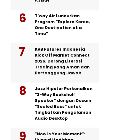
ASEAN
T’way Air Luncurkan
Program “Explore Korea,
One Destination at a
Time”
KVB Futures Indonesia
Kick Off Market Connect
2026, Dorong Literasi
Trading yang Aman dan
Bertanggung Jawab
Jazz Hipster Perkenalkan
“3-Way Bookshelf
Speaker” dengan Desain
“Sealed Bass” untuk
Tingkatkan Pengalaman
Audio Desktop
“Now is Your Moment”:
Huawei Hadirkan