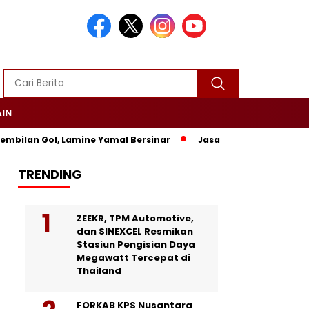
AIN
ilan Gol, Lamine Yamal Bersinar
Jasa Siaran Pers Persrilis
TRENDING
ZEEKR, TPM Automotive,
dan SINEXCEL Resmikan
Stasiun Pengisian Daya
Megawatt Tercepat di
Thailand
FORKAB KPS Nusantara