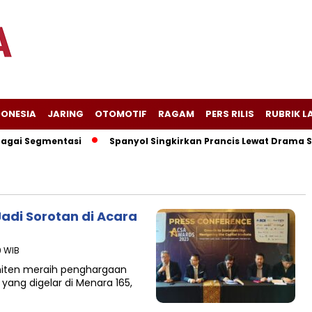
DONESIA
JARING
OTOMOTIF
RAGAM
PERS RILIS
RUBRIK L
gai Segmentasi
Spanyol Singkirkan Prancis Lewat Drama Semb
adi Sorotan di Acara
9 WIB
iten meraih penghargaan
yang digelar di Menara 165,