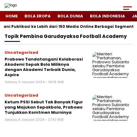
HOME
BOLA EROPA
BOLA DUNIA
BOLA INDONESIA
J
yani Publikasi ke Lebih dari 150 Media Online Berbagai Segmentas
Topik
Pembina Garudayaksa Football Academy
Uncategorized
Prabowo Tandatangani Kolaborasi
Akademi Sepak Bola Miliknya
dengan Akademi Terbaik Dunia,
Aspire
Selasa, 9 Januari 2024 - 08:15 WIB
Uncategorized
Ketum PSSI Sebut Tak Banyak Figur
yang Majukan Sepakbola, Prabowo
Tunjukkan Komtmen Murninya
Selasa, 9 Januari 2024 - 07:51 WIB