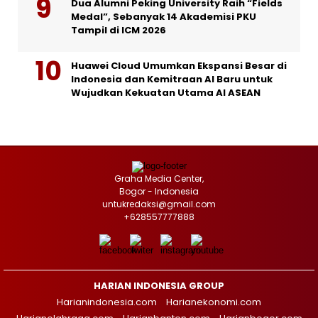
Dua Alumni Peking University Raih “Fields
Medal”, Sebanyak 14 Akademisi PKU
Tampil di ICM 2026
Huawei Cloud Umumkan Ekspansi Besar di
Indonesia dan Kemitraan AI Baru untuk
Wujudkan Kekuatan Utama AI ASEAN
Graha Media Center,
Bogor - Indonesia
untukredaksi@gmail.com
+628557777888
HARIAN INDONESIA GROUP
Harianindonesia.com
Harianekonomi.com