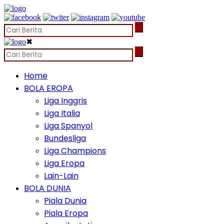
✖
Home
BOLA EROPA
Liga Inggris
Liga Italia
Liga Spanyol
Bundesliga
Liga Champions
Liga Eropa
Lain-Lain
BOLA DUNIA
Piala Dunia
Piala Eropa