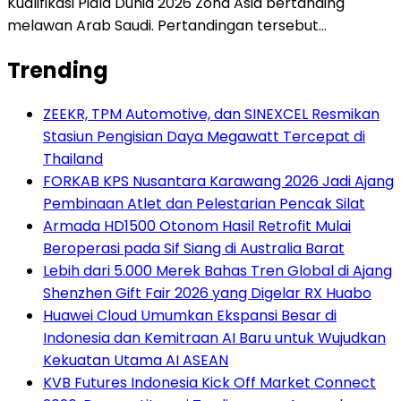
Kualifikasi Piala Dunia 2026 Zona Asia bertanding
melawan Arab Saudi. Pertandingan tersebut…
Trending
ZEEKR, TPM Automotive, dan SINEXCEL Resmikan
Stasiun Pengisian Daya Megawatt Tercepat di
Thailand
FORKAB KPS Nusantara Karawang 2026 Jadi Ajang
Pembinaan Atlet dan Pelestarian Pencak Silat
Armada HD1500 Otonom Hasil Retrofit Mulai
Beroperasi pada Sif Siang di Australia Barat
Lebih dari 5.000 Merek Bahas Tren Global di Ajang
Shenzhen Gift Fair 2026 yang Digelar RX Huabo
Huawei Cloud Umumkan Ekspansi Besar di
Indonesia dan Kemitraan AI Baru untuk Wujudkan
Kekuatan Utama AI ASEAN
KVB Futures Indonesia Kick Off Market Connect