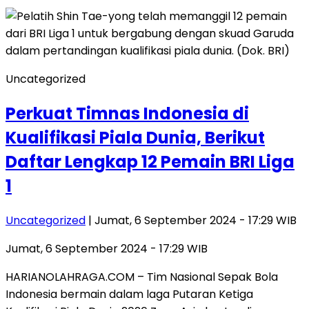
Uncategorized
Perkuat Timnas Indonesia di
Kualifikasi Piala Dunia, Berikut
Daftar Lengkap 12 Pemain BRI Liga
1
Uncategorized
| Jumat, 6 September 2024 - 17:29 WIB
Jumat, 6 September 2024 - 17:29 WIB
HARIANOLAHRAGA.COM – Tim Nasional Sepak Bola
Indonesia bermain dalam laga Putaran Ketiga