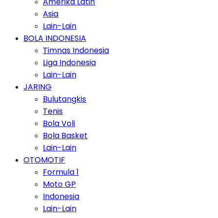
Amerika Latin
Asia
Lain-Lain
BOLA INDONESIA
Timnas Indonesia
Liga Indonesia
Lain-Lain
JARING
Bulutangkis
Tenis
Bola Voli
Bola Basket
Lain-Lain
OTOMOTIF
Formula 1
Moto GP
Indonesia
Lain-Lain