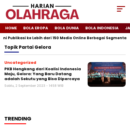
HOME
BOLA EROPA
BOLA DUNIA
BOLA INDONESIA
J
ni Publikasi ke Lebih dari 150 Media Online Berbagai Segmentasi
Topik
Partai Gelora
Uncategorized
PKB Hengkang dari Koalisi Indonesia
Maju, Gelora: Yang Baru Datang
adalah Sekutu yang Bisa Dipercaya
Sabtu, 2 September 2023 - 14:58 WIB
TRENDING