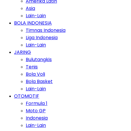
Amerika Latin
Asia
Lain-Lain
BOLA INDONESIA
Timnas Indonesia
Liga Indonesia
Lain-Lain
JARING
Bulutangkis
Tenis
Bola Voli
Bola Basket
Lain-Lain
OTOMOTIF
Formula 1
Moto GP
Indonesia
Lain-Lain