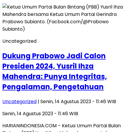
Uncategorized
Dukung Prabowo Jadi Calon
Presiden 2024, Yusril Ihza
Mahendra: Punya Integritas,
Pengalaman, Pengetahuan
Uncategorized
| Senin, 14 Agustus 2023 - 11:46 WIB
Senin, 14 Agustus 2023 - 11:46 WIB
HARIANINDONESIA.COM – Ketua Umum Partai Bulan