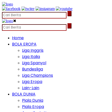
✖
Home
BOLA EROPA
Liga Inggris
Liga Italia
Liga Spanyol
Bundesliga
Liga Champions
Liga Eropa
Lain-Lain
BOLA DUNIA
Piala Dunia
Piala Eropa