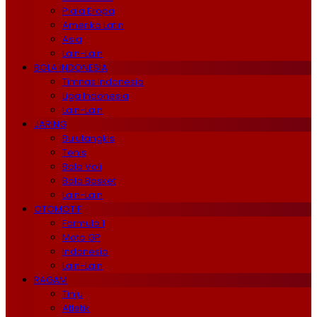
Piala Eropa
Amerika Latin
Asia
Lain-Lain
BOLA INDONESIA
Timnas Indonesia
Liga Indonesia
Lain-Lain
JARING
Bulutangkis
Tenis
Bola Voli
Bola Basket
Lain-Lain
OTOMOTIF
Formula 1
Moto GP
Indonesia
Lain-Lain
RAGAM
Tinju
Atletik