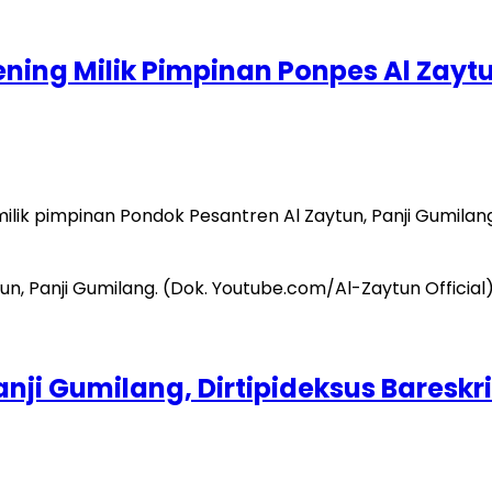
ing Milik Pimpinan Ponpes Al Zaytun
k pimpinan Pondok Pesantren Al Zaytun, Panji Gumilang, d
nji Gumilang, Dirtipideksus Bareskr