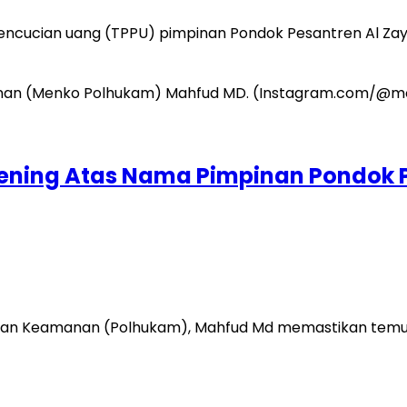
ucian uang (TPPU) pimpinan Pondok Pesantren Al Zaytun,
kening Atas Nama Pimpinan Pondok P
 dan Keamanan (Polhukam), Mahfud Md memastikan temu