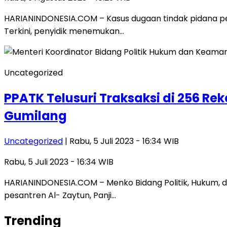
HARIANINDONESIA.COM – Kasus dugaan tindak pidana penc
Terkini, penyidik menemukan…
Uncategorized
PPATK Telusuri Traksaksi di 256 Re
Gumilang
Uncategorized
| Rabu, 5 Juli 2023 - 16:34 WIB
Rabu, 5 Juli 2023 - 16:34 WIB
HARIANINDONESIA.COM – Menko Bidang Politik, Hukum,
pesantren Al- Zaytun, Panji…
Trending