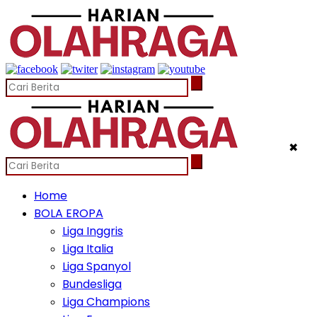
✖
Home
BOLA EROPA
Liga Inggris
Liga Italia
Liga Spanyol
Bundesliga
Liga Champions