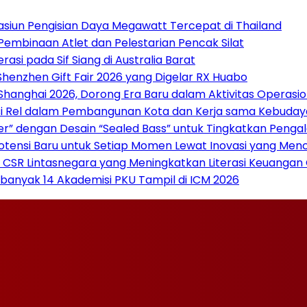
asiun Pengisian Daya Megawatt Tercepat di Thailand
embinaan Atlet dan Pelestarian Pencak Silat
si pada Sif Siang di Australia Barat
 Shenzhen Gift Fair 2026 yang Digelar RX Huabo
hanghai 2026, Dorong Era Baru dalam Aktivitas Operasio
si Rel dalam Pembangunan Kota dan Kerja sama Kebuday
er” dengan Desain “Sealed Bass” untuk Tingkatkan Peng
otensi Baru untuk Setiap Momen Lewat Inovasi yang Men
 CSR Lintasnegara yang Meningkatkan Literasi Keuangan
Sebanyak 14 Akademisi PKU Tampil di ICM 2026