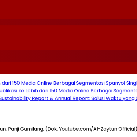
ih dari 150 Media Online Berbagai Segmentasi
Spanyol Sing
ublikasi ke Lebih dari 150 Media Online Berbagai Segment
Sustainability Report & Annual Report: Solusi Waktu ya