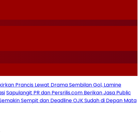
kirkan Prancis Lewat Drama Sembilan Gol, Lamine
asi
Sapulangit PR dan Persrilis.com Berikan Jasa Public
ng Semakin Sempit dan Deadline OJK Sudah di Depan Mata