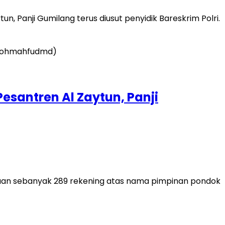
 Panji Gumilang terus diusut penyidik Bareskrim Polri.
esantren Al Zaytun, Panji
an sebanyak 289 rekening atas nama pimpinan pondok