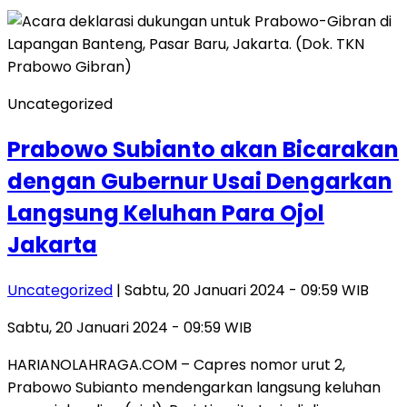
Uncategorized
Prabowo Subianto akan Bicarakan
dengan Gubernur Usai Dengarkan
Langsung Keluhan Para Ojol
Jakarta
Uncategorized
| Sabtu, 20 Januari 2024 - 09:59 WIB
Sabtu, 20 Januari 2024 - 09:59 WIB
HARIANOLAHRAGA.COM – Capres nomor urut 2,
Prabowo Subianto mendengarkan langsung keluhan