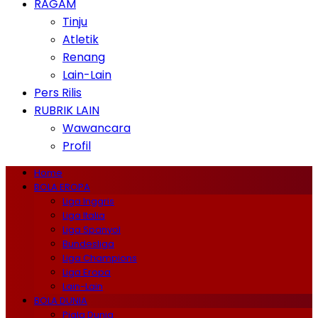
RAGAM
Tinju
Atletik
Renang
Lain-Lain
Pers Rilis
RUBRIK LAIN
Wawancara
Profil
Home
BOLA EROPA
Liga Inggris
Liga Italia
Liga Spanyol
Bundesliga
Liga Champions
Liga Eropa
Lain-Lain
BOLA DUNIA
Piala Dunia