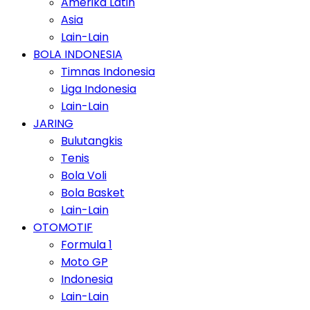
Amerika Latin
Asia
Lain-Lain
BOLA INDONESIA
Timnas Indonesia
Liga Indonesia
Lain-Lain
JARING
Bulutangkis
Tenis
Bola Voli
Bola Basket
Lain-Lain
OTOMOTIF
Formula 1
Moto GP
Indonesia
Lain-Lain