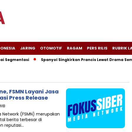
DONESIA
JARING
OTOMOTIF
RAGAM
PERS RILIS
RUBRIK L
 Segmentasi
Spanyol Singkirkan Prancis Lewat Drama Sembil
ine, FSMN Layani Jasa
asi Press Release
WIB
ia Network (FSMN) merupakan
al berita terbesar di
n reputasi…