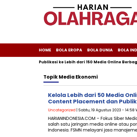
HOME
BOLA EROPA
BOLA DUNIA
BOLA IN
liscom Melayani Publikasi ke Lebih dari 150 Media Online Berbagai
Topik
Media Ekonomi
Kelola Lebih dari 50 Media Onl
Content Placement dan Publik
Uncategorized
| Sabtu, 19 Agustus 2023 - 14:58 
HARIANINDONESIA.COM – Fokus Siber Med
salah satu jaringan media online atau port
Indonesia. FSMN melayani jasa manajeme