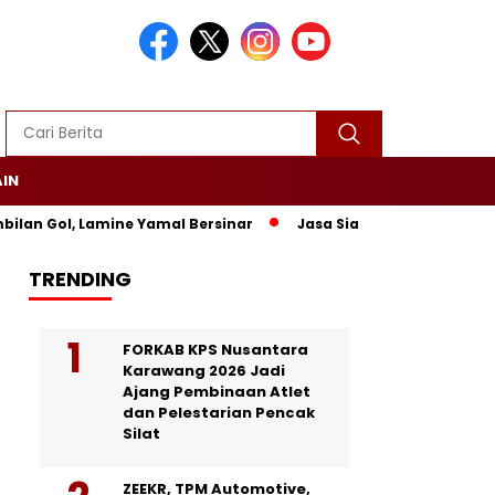
AIN
an Gol, Lamine Yamal Bersinar
Jasa Siaran Pers Persriliscom
TRENDING
FORKAB KPS Nusantara
Karawang 2026 Jadi
Ajang Pembinaan Atlet
dan Pelestarian Pencak
Silat
ZEEKR, TPM Automotive,