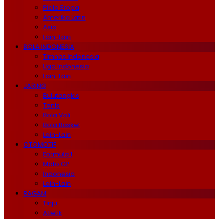
Piala Eropa
Amerika Latin
Asia
Lain-Lain
BOLA INDONESIA
Timnas Indonesia
Liga Indonesia
Lain-Lain
JARING
Bulutangkis
Tenis
Bola Voli
Bola Basket
Lain-Lain
OTOMOTIF
Formula 1
Moto GP
Indonesia
Lain-Lain
RAGAM
Tinju
Atletik