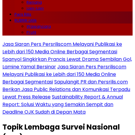
Renang
Lain-Lain
Pers Rilis
RUBRIK LAIN
Wawancara
Profil
Jasa Siaran Pers Persriliscom Melayani Publikasi ke
Lebih dari 150 Media Online Berbagai Segmentasi
Spanyol Singkirkan Prancis Lewat Drama Sembilan Gol,
Lamine Yamal Bersinar
Jasa Siaran Pers Persriliscom
Melayani Publikasi ke Lebih dari 150 Media Online
Berbagai Segmentasi
Sapulangit PR dan Persrilis.com
Berikan Jasa Public Relations dan Komunikasi Terpadu
Lewat Press Release
Sustainability Report & Annual
Report: Solusi Waktu yang Semakin Sempit dan
Deadline OJK Sudah di Depan Mata
Topik
Lembaga Survei Nasional