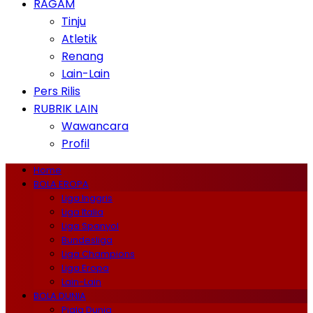
RAGAM
Tinju
Atletik
Renang
Lain-Lain
Pers Rilis
RUBRIK LAIN
Wawancara
Profil
Home
BOLA EROPA
Liga Inggris
Liga Italia
Liga Spanyol
Bundesliga
Liga Champions
Liga Eropa
Lain-Lain
BOLA DUNIA
Piala Dunia