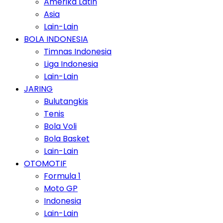
Amerika Latin
Asia
Lain-Lain
BOLA INDONESIA
Timnas Indonesia
Liga Indonesia
Lain-Lain
JARING
Bulutangkis
Tenis
Bola Voli
Bola Basket
Lain-Lain
OTOMOTIF
Formula 1
Moto GP
Indonesia
Lain-Lain